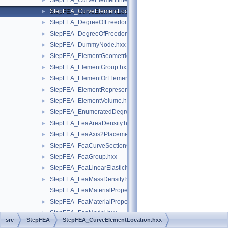
StepFEA_CurveElementIntervalLinearlyVarying.hxx
►
StepFEA_CurveElementLocation.hxx
►
StepFEA_DegreeOfFreedom.hxx
►
StepFEA_DegreeOfFreedomMember.hxx
►
StepFEA_DummyNode.hxx
►
StepFEA_ElementGeometricRelationship.hxx
►
StepFEA_ElementGroup.hxx
►
StepFEA_ElementOrElementGroup.hxx
►
StepFEA_ElementRepresentation.hxx
►
StepFEA_ElementVolume.hxx
►
StepFEA_EnumeratedDegreeOfFreedom.hxx
►
StepFEA_FeaAreaDensity.hxx
►
StepFEA_FeaAxis2Placement3d.hxx
►
StepFEA_FeaCurveSectionGeometricRelationship.hxx
►
StepFEA_FeaGroup.hxx
►
StepFEA_FeaLinearElasticity.hxx
►
StepFEA_FeaMassDensity.hxx
►
StepFEA_FeaMaterialPropertyRepresentation.hxx
StepFEA_FeaMaterialPropertyRepresentationItem.hxx
►
StepFEA_FeaModel.hxx
►
src
StepFEA
StepFEA_CurveElementLocation.hxx
StepFEA_FeaModel3d.hxx
►