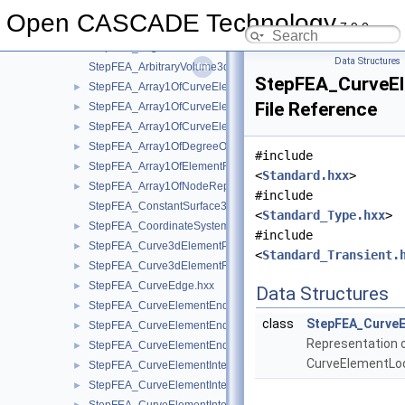
StepFEA
▼
Open CASCADE Technology
7.9.0
StepFEA_AlignedCurve3dElementCoordinateSystem.hxx
►
StepFEA_AlignedSurface3dElementCoordinateSystem.hxx
Data Structures
StepFEA_ArbitraryVolume3dElementCoordinateSystem.hxx
StepFEA_CurveEl
StepFEA_Array1OfCurveElementEndOffset.hxx
►
File Reference
StepFEA_Array1OfCurveElementEndRelease.hxx
►
StepFEA_Array1OfCurveElementInterval.hxx
►
StepFEA_Array1OfDegreeOfFreedom.hxx
►
#include
StepFEA_Array1OfElementRepresentation.hxx
►
<
Standard.hxx
>
StepFEA_Array1OfNodeRepresentation.hxx
►
#include
StepFEA_ConstantSurface3dElementCoordinateSystem.hxx
<
Standard_Type.hxx
>
StepFEA_CoordinateSystemType.hxx
►
#include
StepFEA_Curve3dElementProperty.hxx
►
<
Standard_Transient.
StepFEA_Curve3dElementRepresentation.hxx
►
StepFEA_CurveEdge.hxx
►
Data Structures
StepFEA_CurveElementEndCoordinateSystem.hxx
►
class
StepFEA_CurveE
StepFEA_CurveElementEndOffset.hxx
►
Representation 
StepFEA_CurveElementEndRelease.hxx
►
CurveElementLo
StepFEA_CurveElementInterval.hxx
►
StepFEA_CurveElementIntervalConstant.hxx
►