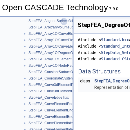
StepElement
►
Open CASCADE Technology
StepFEA
▼
7.9.0
StepFEA_AlignedCurve3dElementCoordinateSystem.hxx
►
StepFEA_AlignedSurface3dElementCoordinateSystem.hxx
StepFEA_DegreeOf
StepFEA_ArbitraryVolume3dElementCoordinateSystem.hxx
StepFEA_Array1OfCurveElementEndOffset.hxx
►
#include <
Standard.hxx
StepFEA_Array1OfCurveElementEndRelease.hxx
►
#include <
Standard_Int
StepFEA_Array1OfCurveElementInterval.hxx
►
#include <
StepData_Sel
StepFEA_Array1OfDegreeOfFreedom.hxx
►
#include <
Standard_CSt
StepFEA_Array1OfElementRepresentation.hxx
►
StepFEA_Array1OfNodeRepresentation.hxx
►
Data Structures
StepFEA_ConstantSurface3dElementCoordinateSystem.hxx
StepFEA_CoordinateSystemType.hxx
►
class
StepFEA_Degree
StepFEA_Curve3dElementProperty.hxx
►
Representation o
StepFEA_Curve3dElementRepresentation.hxx
►
StepFEA_CurveEdge.hxx
►
StepFEA_CurveElementEndCoordinateSystem.hxx
►
StepFEA_CurveElementEndOffset.hxx
►
StepFEA_CurveElementEndRelease.hxx
►
StepFEA_CurveElementInterval.hxx
►
StepFEA_CurveElementIntervalConstant.hxx
►