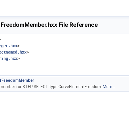
FreedomMember.hxx File Reference
>
eger.hxx
>
ectNamed.hxx
>
ring.hxx
>
OfFreedomMember
f member for STEP SELECT type CurveElementFreedom.
More...