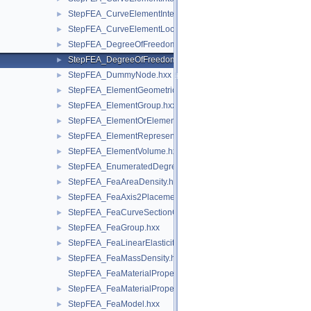
StepFEA_CurveElementIntervalLinearlyVarying.hxx
►
StepFEA_CurveElementLocation.hxx
►
StepFEA_DegreeOfFreedom.hxx
►
StepFEA_DegreeOfFreedomMember.hxx
►
StepFEA_DummyNode.hxx
►
StepFEA_ElementGeometricRelationship.hxx
►
StepFEA_ElementGroup.hxx
►
StepFEA_ElementOrElementGroup.hxx
►
StepFEA_ElementRepresentation.hxx
►
StepFEA_ElementVolume.hxx
►
StepFEA_EnumeratedDegreeOfFreedom.hxx
►
StepFEA_FeaAreaDensity.hxx
►
StepFEA_FeaAxis2Placement3d.hxx
►
StepFEA_FeaCurveSectionGeometricRelationship.hxx
►
StepFEA_FeaGroup.hxx
►
StepFEA_FeaLinearElasticity.hxx
►
StepFEA_FeaMassDensity.hxx
►
StepFEA_FeaMaterialPropertyRepresentation.hxx
StepFEA_FeaMaterialPropertyRepresentationItem.hxx
►
StepFEA_FeaModel.hxx
►