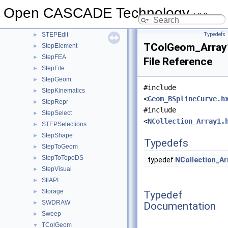
STEPControl
►
Open CASCADE Technology
StepData
►
7.9.0
StepDimTol
►
STEPEdit
Typedefs
►
TColGeom_Array
StepElement
►
StepFEA
►
File Reference
StepFile
►
StepGeom
►
#include
StepKinematics
►
<
Geom_BSplineCurve.h
StepRepr
►
#include
StepSelect
►
<
NCollection_Array1.
STEPSelections
►
StepShape
►
Typedefs
StepToGeom
►
StepToTopoDS
►
typedef
NCollection_Ar
StepVisual
►
StlAPI
►
Storage
►
Typedef
SWDRAW
►
Documentation
Sweep
►
TColGeom
▼