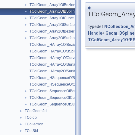
TColGeom_Array1OfBezierCurve.hxx
►
◆
TColGeom_Array1OfBSplineCurve.hxx
►
TColGeom_Array
TColGeom_Array1OfCurve.hxx
►
TColGeom_Array1OfSurface.hxx
►
typedef
NCollection_Ar
TColGeom_Array2OfBezierSurface.hxx
►
Handle
<
Geom_BSpline
TColGeom_Array2OfSurface.hxx
►
TColGeom_Array1OfBS
TColGeom_HArray1OfBezierCurve.hxx
TColGeom_HArray1OfBSplineCurve.hxx
TColGeom_HArray1OfCurve.hxx
TColGeom_HArray1OfSurface.hxx
TColGeom_HArray2OfSurface.hxx
TColGeom_HSequenceOfBoundedCurve.hxx
TColGeom_HSequenceOfCurve.hxx
TColGeom_SequenceOfBoundedCurve.hxx
►
TColGeom_SequenceOfCurve.hxx
►
TColGeom_SequenceOfSurface.hxx
►
TColGeom2d
►
TColgp
►
TCollection
►
TColStd
►