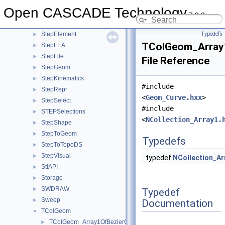
StepData
►
Open CASCADE Technology
StepDimTol
►
7.9.0
STEPEdit
►
StepElement
Typedefs
►
TColGeom_Array
StepFEA
►
StepFile
►
File Reference
StepGeom
►
StepKinematics
►
#include
StepRepr
►
<
Geom_Curve.hxx
>
StepSelect
►
#include
STEPSelections
►
<
NCollection_Array1.
StepShape
►
StepToGeom
►
Typedefs
StepToTopoDS
►
StepVisual
►
typedef
NCollection_Ar
StlAPI
►
Storage
►
SWDRAW
►
Typedef
Sweep
►
Documentation
TColGeom
▼
TColGeom_Array1OfBezierCurve.hxx
►