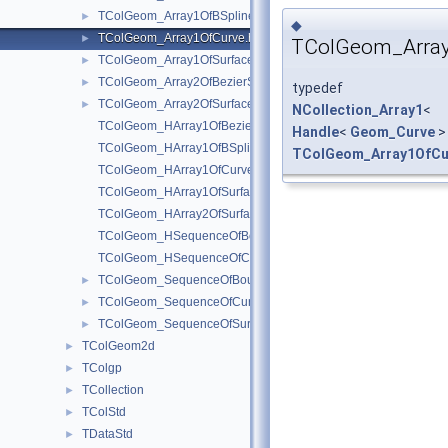
TColGeom_Array1OfBSplineCurve.hxx
►
◆
TColGeom_Array1OfCurve.hxx
►
TColGeom_Arra
TColGeom_Array1OfSurface.hxx
►
TColGeom_Array2OfBezierSurface.hxx
►
typedef
TColGeom_Array2OfSurface.hxx
►
NCollection_Array1
<
TColGeom_HArray1OfBezierCurve.hxx
Handle
<
Geom_Curve
>
TColGeom_HArray1OfBSplineCurve.hxx
TColGeom_Array1OfCu
TColGeom_HArray1OfCurve.hxx
TColGeom_HArray1OfSurface.hxx
TColGeom_HArray2OfSurface.hxx
TColGeom_HSequenceOfBoundedCurve.hxx
TColGeom_HSequenceOfCurve.hxx
TColGeom_SequenceOfBoundedCurve.hxx
►
TColGeom_SequenceOfCurve.hxx
►
TColGeom_SequenceOfSurface.hxx
►
TColGeom2d
►
TColgp
►
TCollection
►
TColStd
►
TDataStd
►