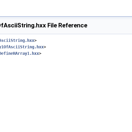
AsciiString.hxx File Reference
AsciiString.hxx
>
y1OfAsciiString.hxx
>
DefineHArray1.hxx
>