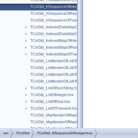
TColStd_HSequenceOfHExtendedString.hxx
TColStd_HSequenceOfInteger.hxx
TColStd_HSequenceOfReal.hxx
TColStd_HSequenceOfTransient.hxx
TColStd_IndexedDataMapOfStringString.hxx
►
TColStd_IndexedDataMapOfTransientTransient.hxx
►
TColStd_IndexedMapOfInteger.hxx
►
TColStd_IndexedMapOfReal.hxx
►
TColStd_IndexedMapOfTransient.hxx
►
TColStd_ListIteratorOfListOfAsciiString.hxx
TColStd_ListIteratorOfListOfInteger.hxx
TColStd_ListIteratorOfListOfReal.hxx
TColStd_ListIteratorOfListOfTransient.hxx
TColStd_ListOfAsciiString.hxx
►
TColStd_ListOfInteger.hxx
►
TColStd_ListOfReal.hxx
►
TColStd_ListOfTransient.hxx
►
TColStd_MapIteratorOfMapOfAsciiString.hxx
TColStd_MapIteratorOfMapOfInteger.hxx
TColStd_MapIteratorOfMapOfReal.hxx
src
TColStd
TColStd_HSequenceOfInteger.hxx
TColStd_MapIteratorOfMapOfTransient.hxx