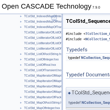
TColStd_HSequenceOfTransient.hxx
Open CASCADE Technology
TColStd_IndexedDataMapOfStringString.hxx
►
7.9.0
TColStd_IndexedDataMapOfTransientTransient.hxx
►
TColStd_IndexedMapOfInteger.hxx
►
TColStd_SequenceO
TColStd_IndexedMapOfReal.hxx
►
TColStd_IndexedMapOfTransient.hxx
►
TColStd_ListIteratorOfListOfAsciiString.hxx
#include <
TCollection_
TColStd_ListIteratorOfListOfInteger.hxx
#include <
NCollection_
TColStd_ListIteratorOfListOfReal.hxx
Typedefs
TColStd_ListIteratorOfListOfTransient.hxx
TColStd_ListOfAsciiString.hxx
►
typedef
NCollection_Seq
TColStd_ListOfInteger.hxx
►
TColStd_ListOfReal.hxx
►
TColStd_ListOfTransient.hxx
►
Typedef Document
TColStd_MapIteratorOfMapOfAsciiString.hxx
TColStd_MapIteratorOfMapOfInteger.hxx
TColStd_MapIteratorOfMapOfReal.hxx
TColStd_Sequenc
TColStd_MapIteratorOfMapOfTransient.hxx
◆
TColStd_MapIteratorOfPackedMapOfInteger.hxx
►
typedef
NCollection_Seq
TColStd_MapOfAsciiString.hxx
►
TColStd_MapOfInteger.hxx
►