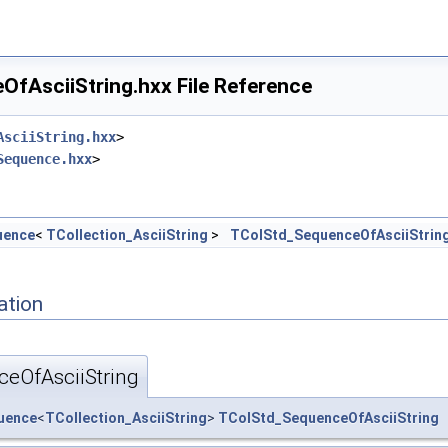
fAsciiString.hxx File Reference
AsciiString.hxx
>
Sequence.hxx
>
uence
<
TCollection_AsciiString
>
TColStd_SequenceOfAsciiStrin
ation
eOfAsciiString
uence
<
TCollection_AsciiString
>
TColStd_SequenceOfAsciiString