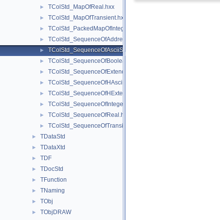
TColStd_MapOfReal.hxx
►
TColStd_MapOfTransient.hxx
►
TColStd_PackedMapOfInteger.hxx
►
TColStd_SequenceOfAddress.hxx
►
TColStd_SequenceOfAsciiString.hxx
►
TColStd_SequenceOfBoolean.hxx
►
TColStd_SequenceOfExtendedString.hxx
►
TColStd_SequenceOfHAsciiString.hxx
►
TColStd_SequenceOfHExtendedString.hxx
►
TColStd_SequenceOfInteger.hxx
►
TColStd_SequenceOfReal.hxx
►
TColStd_SequenceOfTransient.hxx
►
TDataStd
►
TDataXtd
►
TDF
►
TDocStd
►
TFunction
►
TNaming
►
TObj
►
TObjDRAW
►