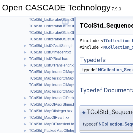
TColStd_IndexedMapOfInteger.hxx
►
Open CASCADE Technology
TColStd_IndexedMapOfReal.hxx
►
7.9.0
TColStd_IndexedMapOfTransient.hxx
►
TColStd_ListIteratorOfListOfAsciiString.hxx
TColStd_SequenceO
TColStd_ListIteratorOfListOfInteger.hxx
TColStd_ListIteratorOfListOfReal.hxx
TColStd_ListIteratorOfListOfTransient.hxx
#include <
TCollection_
TColStd_ListOfAsciiString.hxx
►
#include <
NCollection_
TColStd_ListOfInteger.hxx
►
Typedefs
TColStd_ListOfReal.hxx
►
TColStd_ListOfTransient.hxx
►
typedef
NCollection_Seq
TColStd_MapIteratorOfMapOfAsciiString.hxx
TColStd_MapIteratorOfMapOfInteger.hxx
TColStd_MapIteratorOfMapOfReal.hxx
Typedef Document
TColStd_MapIteratorOfMapOfTransient.hxx
TColStd_MapIteratorOfPackedMapOfInteger.hxx
►
TColStd_MapOfAsciiString.hxx
►
TColStd_Sequenc
TColStd_MapOfInteger.hxx
►
◆
TColStd_MapOfReal.hxx
►
typedef
NCollection_Seq
TColStd_MapOfTransient.hxx
►
TColStd_PackedMapOfInteger.hxx
►