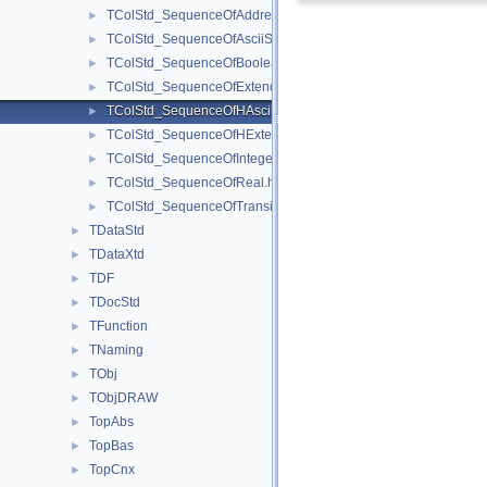
TColStd_SequenceOfAddress.hxx
►
TColStd_SequenceOfAsciiString.hxx
►
TColStd_SequenceOfBoolean.hxx
►
TColStd_SequenceOfExtendedString.hxx
►
TColStd_SequenceOfHAsciiString.hxx
►
TColStd_SequenceOfHExtendedString.hxx
►
TColStd_SequenceOfInteger.hxx
►
TColStd_SequenceOfReal.hxx
►
TColStd_SequenceOfTransient.hxx
►
TDataStd
►
TDataXtd
►
TDF
►
TDocStd
►
TFunction
►
TNaming
►
TObj
►
TObjDRAW
►
TopAbs
►
TopBas
►
TopCnx
►