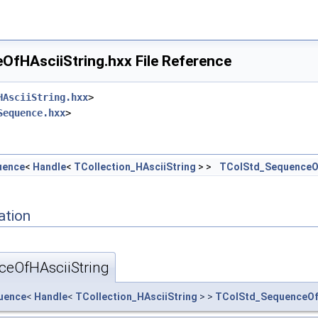
fHAsciiString.hxx File Reference
HAsciiString.hxx
>
Sequence.hxx
>
uence
<
Handle
<
TCollection_HAsciiString
> >
TColStd_SequenceOf
ation
eOfHAsciiString
uence
<
Handle
<
TCollection_HAsciiString
> >
TColStd_SequenceOf