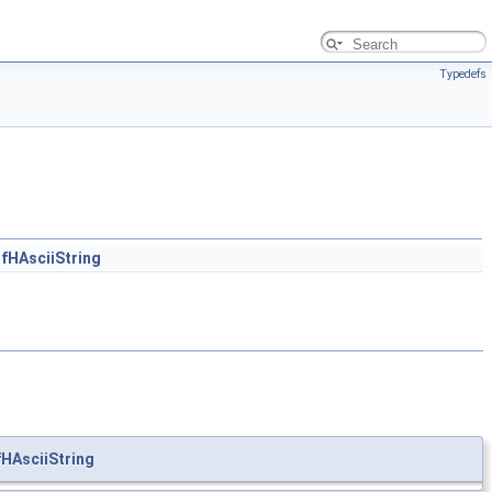
Typedefs
HAsciiString
HAsciiString