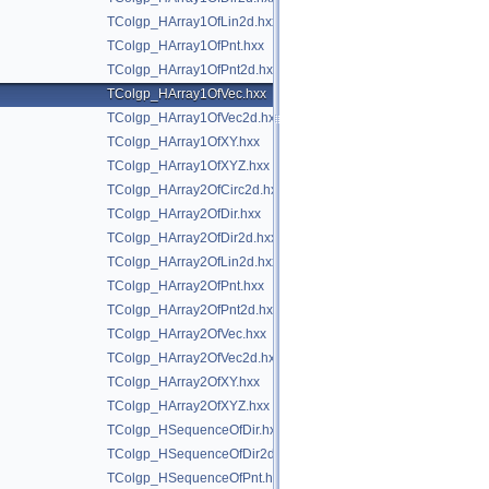
TColgp_HArray1OfLin2d.hxx
TColgp_HArray1OfPnt.hxx
TColgp_HArray1OfPnt2d.hxx
TColgp_HArray1OfVec.hxx
TColgp_HArray1OfVec2d.hxx
TColgp_HArray1OfXY.hxx
TColgp_HArray1OfXYZ.hxx
TColgp_HArray2OfCirc2d.hxx
TColgp_HArray2OfDir.hxx
TColgp_HArray2OfDir2d.hxx
TColgp_HArray2OfLin2d.hxx
TColgp_HArray2OfPnt.hxx
TColgp_HArray2OfPnt2d.hxx
TColgp_HArray2OfVec.hxx
TColgp_HArray2OfVec2d.hxx
TColgp_HArray2OfXY.hxx
TColgp_HArray2OfXYZ.hxx
TColgp_HSequenceOfDir.hxx
TColgp_HSequenceOfDir2d.hxx
TColgp_HSequenceOfPnt.hxx