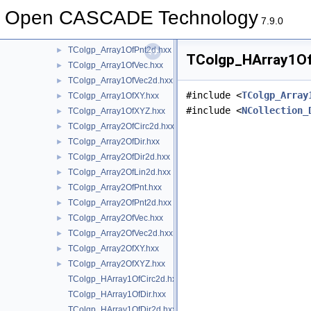
TColgp_Array1OfDir2d.hxx
►
Open CASCADE Technology
TColgp_Array1OfLin2d.hxx
►
7.9.0
TColgp_Array1OfPnt.hxx
►
TColgp_Array1OfPnt2d.hxx
►
TColgp_HArray1OfV
TColgp_Array1OfVec.hxx
►
TColgp_Array1OfVec2d.hxx
►
#include <
TColgp_Array
TColgp_Array1OfXY.hxx
►
#include <
NCollection_
TColgp_Array1OfXYZ.hxx
►
TColgp_Array2OfCirc2d.hxx
►
TColgp_Array2OfDir.hxx
►
TColgp_Array2OfDir2d.hxx
►
TColgp_Array2OfLin2d.hxx
►
TColgp_Array2OfPnt.hxx
►
TColgp_Array2OfPnt2d.hxx
►
TColgp_Array2OfVec.hxx
►
TColgp_Array2OfVec2d.hxx
►
TColgp_Array2OfXY.hxx
►
TColgp_Array2OfXYZ.hxx
►
TColgp_HArray1OfCirc2d.hxx
TColgp_HArray1OfDir.hxx
TColgp_HArray1OfDir2d.hxx