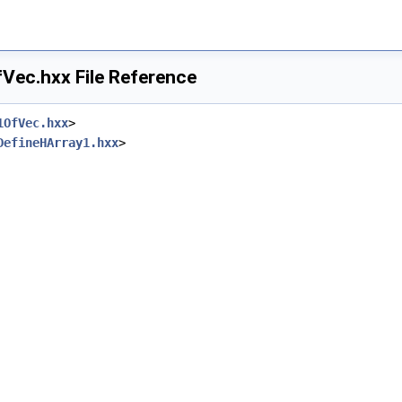
ec.hxx File Reference
1OfVec.hxx
>
DefineHArray1.hxx
>