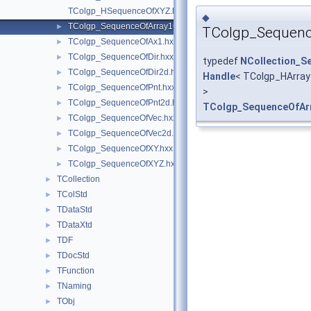
TColgp_HSequenceOfXYZ.hxx
◆
TColgp_SequenceOfArray1OfPnt2d.hxx
►
TColgp_Sequenc
TColgp_SequenceOfAx1.hxx
►
TColgp_SequenceOfDir.hxx
►
typedef
NCollection_S
TColgp_SequenceOfDir2d.hxx
►
Handle
< TColgp_HArra
TColgp_SequenceOfPnt.hxx
►
>
TColgp_SequenceOfPnt2d.hxx
►
TColgp_SequenceOfAr
TColgp_SequenceOfVec.hxx
►
TColgp_SequenceOfVec2d.hxx
►
TColgp_SequenceOfXY.hxx
►
TColgp_SequenceOfXYZ.hxx
►
TCollection
►
TColStd
►
TDataStd
►
TDataXtd
►
TDF
►
TDocStd
►
TFunction
►
TNaming
►
TObj
►