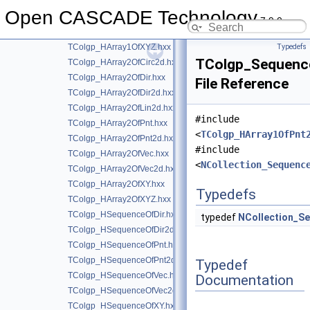
TColgp_HArray1OfVec.hxx
Open CASCADE Technology
TColgp_HArray1OfVec2d.hxx
7.9.0
TColgp_HArray1OfXY.hxx
TColgp_HArray1OfXYZ.hxx
Typedefs
TColgp_Sequenc
TColgp_HArray2OfCirc2d.hxx
TColgp_HArray2OfDir.hxx
File Reference
TColgp_HArray2OfDir2d.hxx
TColgp_HArray2OfLin2d.hxx
#include
TColgp_HArray2OfPnt.hxx
<
TColgp_HArray1OfPnt
TColgp_HArray2OfPnt2d.hxx
#include
TColgp_HArray2OfVec.hxx
<
NCollection_Sequenc
TColgp_HArray2OfVec2d.hxx
TColgp_HArray2OfXY.hxx
Typedefs
TColgp_HArray2OfXYZ.hxx
TColgp_HSequenceOfDir.hxx
typedef
NCollection_S
TColgp_HSequenceOfDir2d.hxx
TColgp_HSequenceOfPnt.hxx
TColgp_HSequenceOfPnt2d.hxx
Typedef
TColgp_HSequenceOfVec.hxx
Documentation
TColgp_HSequenceOfVec2d.hxx
TColgp_HSequenceOfXY.hxx