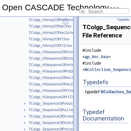
TColgp_HArray2OfDir2d.hxx
Open CASCADE Technology
TColgp_HArray2OfLin2d.hxx
7.9.0
TColgp_HArray2OfPnt.hxx
TColgp_HArray2OfPnt2d.hxx
Typedefs
TColgp_Sequenc
TColgp_HArray2OfVec.hxx
TColgp_HArray2OfVec2d.hxx
File Reference
TColgp_HArray2OfXY.hxx
TColgp_HArray2OfXYZ.hxx
#include
TColgp_HSequenceOfDir.hxx
<
gp_Vec.hxx
>
TColgp_HSequenceOfDir2d.hxx
#include
TColgp_HSequenceOfPnt.hxx
<
NCollection_Sequenc
TColgp_HSequenceOfPnt2d.hxx
TColgp_HSequenceOfVec.hxx
Typedefs
TColgp_HSequenceOfVec2d.hxx
TColgp_HSequenceOfXY.hxx
typedef
NCollection_S
TColgp_HSequenceOfXYZ.hxx
TColgp_SequenceOfArray1OfPnt2d.hxx
►
TColgp_SequenceOfAx1.hxx
►
Typedef
TColgp_SequenceOfDir.hxx
►
Documentation
TColgp_SequenceOfDir2d.hxx
►
TColgp_SequenceOfPnt.hxx
►