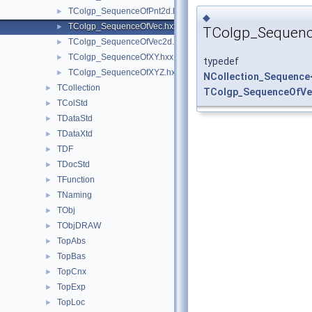
TColgp_SequenceOfPnt2d.hxx
►
◆
TColgp_SequenceOfVec.hxx
►
TColgp_Sequen
TColgp_SequenceOfVec2d.hxx
►
TColgp_SequenceOfXY.hxx
►
typedef
TColgp_SequenceOfXYZ.hxx
►
NCollection_Sequence
TCollection
►
TColgp_SequenceOfVe
TColStd
►
TDataStd
►
TDataXtd
►
TDF
►
TDocStd
►
TFunction
►
TNaming
►
TObj
►
TObjDRAW
►
TopAbs
►
TopBas
►
TopCnx
►
TopExp
►
TopLoc
►