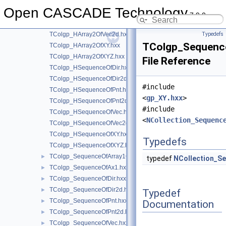
TColgp_HArray2OfPnt.hxx
Open CASCADE Technology
TColgp_HArray2OfPnt2d.hxx
7.9.0
TColgp_HArray2OfVec.hxx
TColgp_HArray2OfVec2d.hxx
Typedefs
TColgp_Sequenc
TColgp_HArray2OfXY.hxx
TColgp_HArray2OfXYZ.hxx
File Reference
TColgp_HSequenceOfDir.hxx
TColgp_HSequenceOfDir2d.hxx
#include
TColgp_HSequenceOfPnt.hxx
<
gp_XY.hxx
>
TColgp_HSequenceOfPnt2d.hxx
#include
TColgp_HSequenceOfVec.hxx
<
NCollection_Sequenc
TColgp_HSequenceOfVec2d.hxx
TColgp_HSequenceOfXY.hxx
Typedefs
TColgp_HSequenceOfXYZ.hxx
TColgp_SequenceOfArray1OfPnt2d.hxx
►
typedef
NCollection_S
TColgp_SequenceOfAx1.hxx
►
TColgp_SequenceOfDir.hxx
►
TColgp_SequenceOfDir2d.hxx
►
Typedef
TColgp_SequenceOfPnt.hxx
►
Documentation
TColgp_SequenceOfPnt2d.hxx
►
TColgp_SequenceOfVec.hxx
►