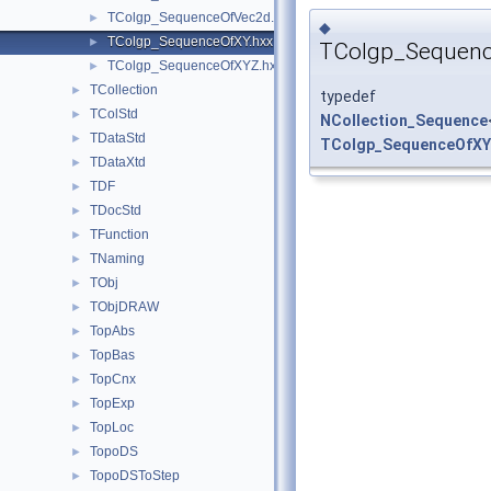
TColgp_SequenceOfVec2d.hxx
►
◆
TColgp_SequenceOfXY.hxx
►
TColgp_Sequen
TColgp_SequenceOfXYZ.hxx
►
TCollection
►
typedef
TColStd
►
NCollection_Sequence
TDataStd
►
TColgp_SequenceOfXY
TDataXtd
►
TDF
►
TDocStd
►
TFunction
►
TNaming
►
TObj
►
TObjDRAW
►
TopAbs
►
TopBas
►
TopCnx
►
TopExp
►
TopLoc
►
TopoDS
►
TopoDSToStep
►