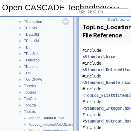
TColGeom
►
Open CASCADE Technology
7.9.0
TColGeom2d
►
TColgp
►
Data Structures
TCollection
►
TopLoc_Location
TColStd
►
File Reference
TDataStd
►
TDataXtd
►
TDF
►
#include
TDocStd
►
<
Standard.hxx
>
TFunction
►
#include
TNaming
►
<
Standard_DefineAllo
TObj
►
#include
TObjDRAW
►
<
Standard_Handle.hxx
TopAbs
►
#include
TopBas
►
<
TopLoc_SListOfItemL
TopCnx
►
#include
TopExp
►
<
Standard_Integer.hx
TopLoc
▼
#include
TopLoc_Datum3D.hxx
►
<
Standard_OStream.hx
TopLoc_IndexedMapOfLocation.hxx
►
#include