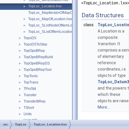
TopLoc_ItemLocation.hxx
►
<TopLoc_Location.lxx
TopLoc_Location.hxx
►
TopLoc_MapIteratorOfMapOfLocation.hxx
Data Structures
TopLoc_MapOfLocation.hxx
►
class
TopLoc_Locati
TopLoc_SListNodeOfItemLocation.hxx
►
A Location is a
TopLoc_SListOfItemLocation.hxx
►
composite
TopoDS
►
transition. It
TopoDSToStep
►
comprises a ser
TopOpeBRep
►
of elementary
TopOpeBRepBuild
►
reference
TopOpeBRepDS
►
coordinates, i.e.
TopOpeBRepTool
►
objects of type
TopTools
►
TopLoc_Datum
TopTrans
►
and the powers 
TPrsStd
►
which these
Transfer
►
objects are raise
TransferBRep
►
More...
TShort
►
Units
►
UnitsAPI
►
src
TopLoc
TopLoc_Location.hxx
UnitsMethods
►