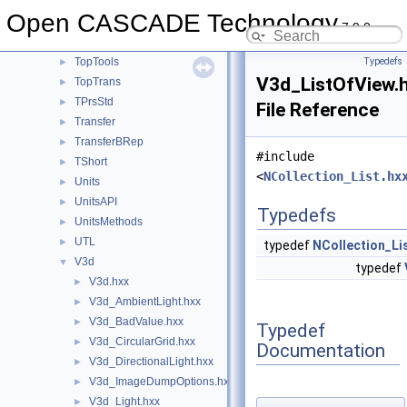
TopOpeBRepBuild
►
Open CASCADE Technology
TopOpeBRepDS
►
7.9.0
TopOpeBRepTool
►
TopTools
Typedefs
►
V3d_ListOfView.
TopTrans
►
TPrsStd
►
File Reference
Transfer
►
TransferBRep
►
#include
TShort
►
<
NCollection_List.hx
Units
►
UnitsAPI
►
Typedefs
UnitsMethods
►
UTL
►
typedef
NCollection_Li
V3d
▼
typedef
V3d.hxx
►
V3d_AmbientLight.hxx
►
V3d_BadValue.hxx
►
Typedef
V3d_CircularGrid.hxx
►
Documentation
V3d_DirectionalLight.hxx
►
V3d_ImageDumpOptions.hxx
►
V3d_Light.hxx
►