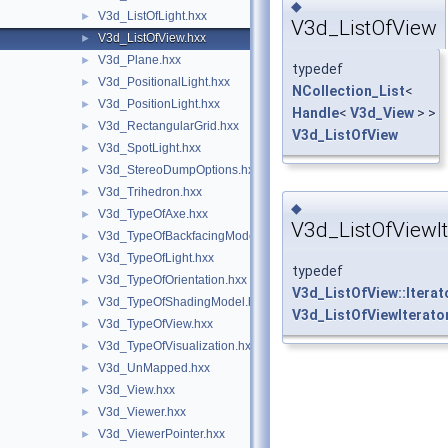
◆
V3d_ListOfLight.hxx
►
V3d_ListOfView
V3d_ListOfView.hxx
►
V3d_Plane.hxx
►
typedef
V3d_PositionalLight.hxx
►
NCollection_List
<
V3d_PositionLight.hxx
►
Handle
<
V3d_View
> >
V3d_RectangularGrid.hxx
►
V3d_ListOfView
V3d_SpotLight.hxx
►
V3d_StereoDumpOptions.hxx
►
V3d_Trihedron.hxx
►
◆
V3d_TypeOfAxe.hxx
►
V3d_ListOfViewIt
V3d_TypeOfBackfacingModel.hxx
►
V3d_TypeOfLight.hxx
►
typedef
V3d_TypeOfOrientation.hxx
►
V3d_ListOfView::Iterat
V3d_TypeOfShadingModel.hxx
►
V3d_ListOfViewIterato
V3d_TypeOfView.hxx
►
V3d_TypeOfVisualization.hxx
►
V3d_UnMapped.hxx
►
V3d_View.hxx
►
V3d_Viewer.hxx
►
V3d_ViewerPointer.hxx
►