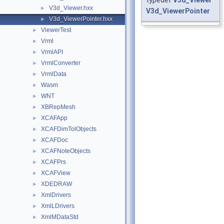
V3d_Viewer.hxx
►
V3d_ViewerPointer
V3d_ViewerPointer.hxx
►
ViewerTest
►
Vrml
►
VrmlAPI
►
VrmlConverter
►
VrmlData
►
Wasm
►
WNT
►
XBRepMesh
►
XCAFApp
►
XCAFDimTolObjects
►
XCAFDoc
►
XCAFNoteObjects
►
XCAFPrs
►
XCAFView
►
XDEDRAW
►
XmlDrivers
►
XmlLDrivers
►
XmlMDataStd
►