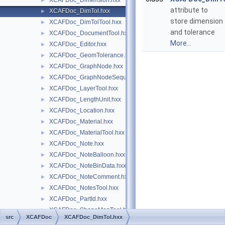
XCAFDoc_Dimension.hxx
►
attribute to
XCAFDoc_DimTol.hxx
►
store dimension
XCAFDoc_DimTolTool.hxx
►
and tolerance
XCAFDoc_DocumentTool.hxx
►
More...
XCAFDoc_Editor.hxx
►
XCAFDoc_GeomTolerance.hxx
►
XCAFDoc_GraphNode.hxx
►
XCAFDoc_GraphNodeSequence.hxx
►
XCAFDoc_LayerTool.hxx
►
XCAFDoc_LengthUnit.hxx
►
XCAFDoc_Location.hxx
►
XCAFDoc_Material.hxx
►
XCAFDoc_MaterialTool.hxx
►
XCAFDoc_Note.hxx
►
XCAFDoc_NoteBalloon.hxx
►
XCAFDoc_NoteBinData.hxx
►
XCAFDoc_NoteComment.hxx
►
XCAFDoc_NotesTool.hxx
►
XCAFDoc_PartId.hxx
►
XCAFDoc_ShapeMapTool.hxx
►
src
XCAFDoc
XCAFDoc_DimTol.hxx
XCAFDoc_ShapeTool.hxx
►