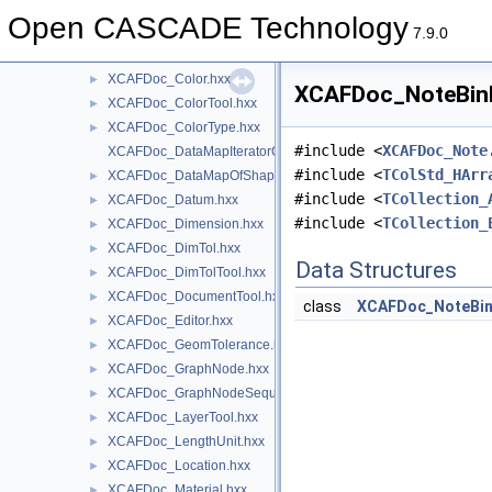
XCAFDoc_AssemblyTool.hxx
►
Open CASCADE Technology
XCAFDoc_Centroid.hxx
►
7.9.0
XCAFDoc_ClippingPlaneTool.hxx
►
XCAFDoc_Color.hxx
►
XCAFDoc_NoteBinDa
XCAFDoc_ColorTool.hxx
►
XCAFDoc_ColorType.hxx
►
#include <
XCAFDoc_Note
XCAFDoc_DataMapIteratorOfDataMapOfShapeLabel.hxx
#include <
TColStd_HArr
XCAFDoc_DataMapOfShapeLabel.hxx
►
#include <
TCollection_
XCAFDoc_Datum.hxx
►
#include <
TCollection_
XCAFDoc_Dimension.hxx
►
XCAFDoc_DimTol.hxx
►
Data Structures
XCAFDoc_DimTolTool.hxx
►
XCAFDoc_DocumentTool.hxx
►
class
XCAFDoc_NoteBi
XCAFDoc_Editor.hxx
►
XCAFDoc_GeomTolerance.hxx
►
XCAFDoc_GraphNode.hxx
►
XCAFDoc_GraphNodeSequence.hxx
►
XCAFDoc_LayerTool.hxx
►
XCAFDoc_LengthUnit.hxx
►
XCAFDoc_Location.hxx
►
XCAFDoc_Material.hxx
►