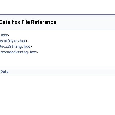
ta.hxx File Reference
.hxx
>
ay1OfByte.hxx
>
AsciiString.hxx
>
ExtendedString.hxx
>
nData