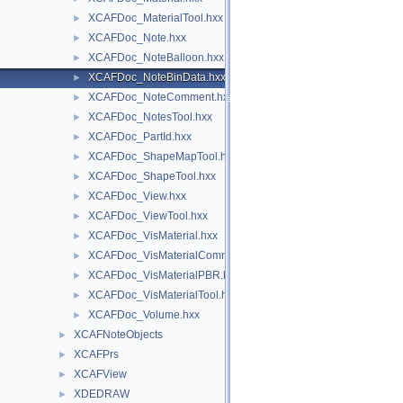
XCAFDoc_MaterialTool.hxx
►
XCAFDoc_Note.hxx
►
XCAFDoc_NoteBalloon.hxx
►
XCAFDoc_NoteBinData.hxx
►
XCAFDoc_NoteComment.hxx
►
XCAFDoc_NotesTool.hxx
►
XCAFDoc_PartId.hxx
►
XCAFDoc_ShapeMapTool.hxx
►
XCAFDoc_ShapeTool.hxx
►
XCAFDoc_View.hxx
►
XCAFDoc_ViewTool.hxx
►
XCAFDoc_VisMaterial.hxx
►
XCAFDoc_VisMaterialCommon.hxx
►
XCAFDoc_VisMaterialPBR.hxx
►
XCAFDoc_VisMaterialTool.hxx
►
XCAFDoc_Volume.hxx
►
XCAFNoteObjects
►
XCAFPrs
►
XCAFView
►
XDEDRAW
►