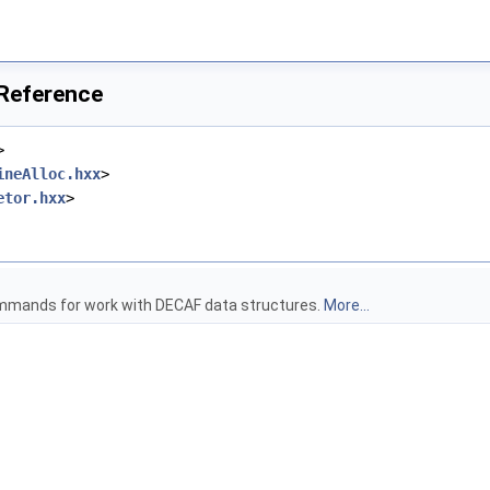
Reference
>
ineAlloc.hxx
>
etor.hxx
>
mands for work with DECAF data structures.
More...