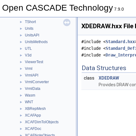
TPrsStd
►
Open CASCADE Technology
Transfer
►
7.9.0
TransferBRep
►
TShort
►
XDEDRAW.hxx File 
Units
►
UnitsAPI
►
#include <
Standard.hxx
UnitsMethods
►
#include <
Standard_Def
UTL
►
#include <
Draw_Interpr
V3d
►
ViewerTest
►
Data Structures
Vrml
►
VrmlAPI
►
class
XDEDRAW
VrmlConverter
►
Provides DRAW com
VrmlData
►
Wasm
►
WNT
►
XBRepMesh
►
XCAFApp
►
XCAFDimTolObjects
►
XCAFDoc
►
XCAFNoteObjects
►