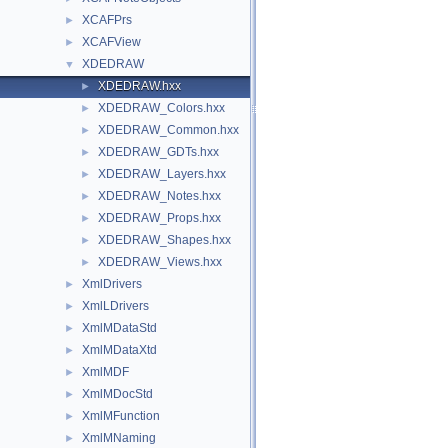
XCAFPrs
►
XCAFView
►
XDEDRAW
▼
XDEDRAW.hxx
►
XDEDRAW_Colors.hxx
►
XDEDRAW_Common.hxx
►
XDEDRAW_GDTs.hxx
►
XDEDRAW_Layers.hxx
►
XDEDRAW_Notes.hxx
►
XDEDRAW_Props.hxx
►
XDEDRAW_Shapes.hxx
►
XDEDRAW_Views.hxx
►
XmlDrivers
►
XmlLDrivers
►
XmlMDataStd
►
XmlMDataXtd
►
XmlMDF
►
XmlMDocStd
►
XmlMFunction
►
XmlMNaming
►