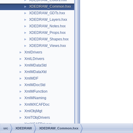
XDEDRAW_Colors.hxx
►
XDEDRAW_Common.hxx
►
XDEDRAW_GDTs.hxx
►
XDEDRAW_Layers.hxx
►
XDEDRAW_Notes.hxx
►
XDEDRAW_Props.hxx
►
XDEDRAW_Shapes.hxx
►
XDEDRAW_Views.hxx
►
XmlDrivers
►
XmlLDrivers
►
XmlMDataStd
►
XmlMDataXtd
►
XmlMDF
►
XmlMDocStd
►
XmlMFunction
►
XmlMNaming
►
XmlMXCAFDoc
►
XmlObjMgt
►
XmlTObjDrivers
►
XmlXCAFDrivers
►
src
XDEDRAW
XDEDRAW_Common.hxx
XSAlgo
►