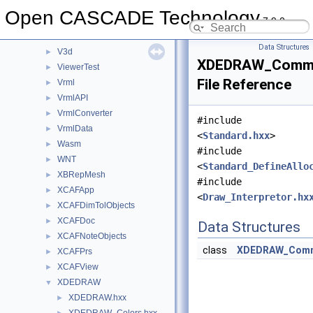
UnitsAPI
►
Open CASCADE Technology
7.9.0
UnitsMethods
►
UTL
►
Data Structures
V3d
►
XDEDRAW_Comm
ViewerTest
►
File Reference
Vrml
►
VrmlAPI
►
VrmlConverter
►
#include
VrmlData
►
<
Standard.hxx
>
Wasm
►
#include
WNT
►
<
Standard_DefineAllo
XBRepMesh
►
#include
XCAFApp
►
<
Draw_Interpretor.hx
XCAFDimTolObjects
►
XCAFDoc
►
Data Structures
XCAFNoteObjects
►
class
XDEDRAW_Com
XCAFPrs
►
XCAFView
►
XDEDRAW
▼
XDEDRAW.hxx
►