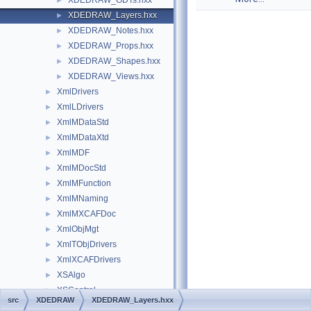
XDEDRAW_GDTs.hxx
►
XDEDRAW_Layers.hxx
►
XDEDRAW_Notes.hxx
►
XDEDRAW_Props.hxx
►
XDEDRAW_Shapes.hxx
►
XDEDRAW_Views.hxx
►
XmlDrivers
►
XmlLDrivers
►
XmlMDataStd
►
XmlMDataXtd
►
XmlMDF
►
XmlMDocStd
►
XmlMFunction
►
XmlMNaming
►
XmlMXCAFDoc
►
XmlObjMgt
►
XmlTObjDrivers
►
XmlXCAFDrivers
►
XSAlgo
►
XSControl
►
src
XDEDRAW
XDEDRAW_Layers.hxx
XSDRAW
►