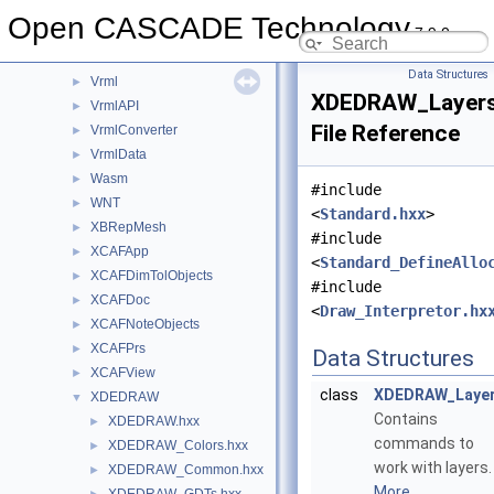
UTL
►
Open CASCADE Technology
7.9.0
V3d
►
ViewerTest
►
Data Structures
Vrml
►
XDEDRAW_Layers
VrmlAPI
►
File Reference
VrmlConverter
►
VrmlData
►
Wasm
►
#include
WNT
►
<
Standard.hxx
>
XBRepMesh
►
#include
XCAFApp
►
<
Standard_DefineAllo
XCAFDimTolObjects
►
#include
XCAFDoc
►
<
Draw_Interpretor.hx
XCAFNoteObjects
►
XCAFPrs
►
Data Structures
XCAFView
►
class
XDEDRAW_Laye
XDEDRAW
▼
Contains
XDEDRAW.hxx
►
commands to
XDEDRAW_Colors.hxx
►
work with layers.
XDEDRAW_Common.hxx
►
More...