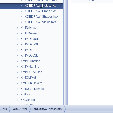
XDEDRAW_Layers.hxx
►
XDEDRAW_Notes.hxx
►
XDEDRAW_Props.hxx
►
XDEDRAW_Shapes.hxx
►
XDEDRAW_Views.hxx
►
XmlDrivers
►
XmlLDrivers
►
XmlMDataStd
►
XmlMDataXtd
►
XmlMDF
►
XmlMDocStd
►
XmlMFunction
►
XmlMNaming
►
XmlMXCAFDoc
►
XmlObjMgt
►
XmlTObjDrivers
►
XmlXCAFDrivers
►
XSAlgo
►
XSControl
►
XSDRAW
►
src
XDEDRAW
XDEDRAW_Notes.hxx
Xw
►