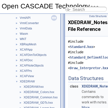
V3d
►
Open CASCADE Technology
7.9.0
ViewerTest
►
Vrml
►
Data Structures
VrmlAPI
►
XDEDRAW_Notes
VrmlConverter
►
File Reference
VrmlData
►
Wasm
►
WNT
►
#include
XBRepMesh
►
<
Standard.hxx
>
XCAFApp
►
#include
XCAFDimTolObjects
►
<
Standard_DefineAllo
XCAFDoc
►
#include
XCAFNoteObjects
►
<
Draw_Interpretor.hx
XCAFPrs
►
XCAFView
►
Data Structures
XDEDRAW
▼
class
XDEDRAW_Note
XDEDRAW.hxx
►
Contains
XDEDRAW_Colors.hxx
►
commands to
XDEDRAW_Common.hxx
►
work with notes.
XDEDRAW_GDTs.hxx
►
More...