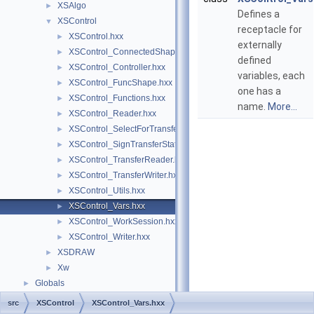
XSAlgo
►
Defines a
XSControl
▼
receptacle for
XSControl.hxx
►
externally
XSControl_ConnectedShapes.hxx
►
defined
XSControl_Controller.hxx
►
variables, each
XSControl_FuncShape.hxx
►
one has a
XSControl_Functions.hxx
►
name.
More...
XSControl_Reader.hxx
►
XSControl_SelectForTransfer.hxx
►
XSControl_SignTransferStatus.hxx
►
XSControl_TransferReader.hxx
►
XSControl_TransferWriter.hxx
►
XSControl_Utils.hxx
►
XSControl_Vars.hxx
►
XSControl_WorkSession.hxx
►
XSControl_Writer.hxx
►
XSDRAW
►
Xw
►
Globals
►
src
XSControl
XSControl_Vars.hxx