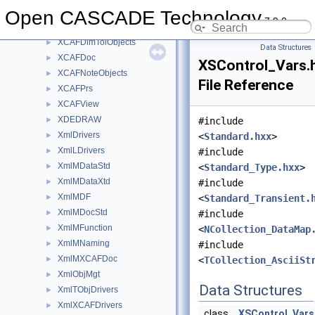
XBRepMesh
Open CASCADE Technology
►
7.9.0
XCAFApp
►
XCAFDimTolObjects
►
Data Structures
XCAFDoc
►
XSControl_Vars.
XCAFNoteObjects
►
File Reference
XCAFPrs
►
XCAFView
►
XDEDRAW
►
#include
XmlDrivers
►
<
Standard.hxx
>
XmlLDrivers
►
#include
XmlMDataStd
►
<
Standard_Type.hxx
>
XmlMDataXtd
►
#include
XmlMDF
►
<
Standard_Transient.
XmlMDocStd
►
#include
XmlMFunction
►
<
NCollection_DataMap
XmlMNaming
►
#include
XmlMXCAFDoc
►
<
TCollection_AsciiSt
XmlObjMgt
►
Data Structures
XmlTObjDrivers
►
XmlXCAFDrivers
►
class
XSControl_Vars