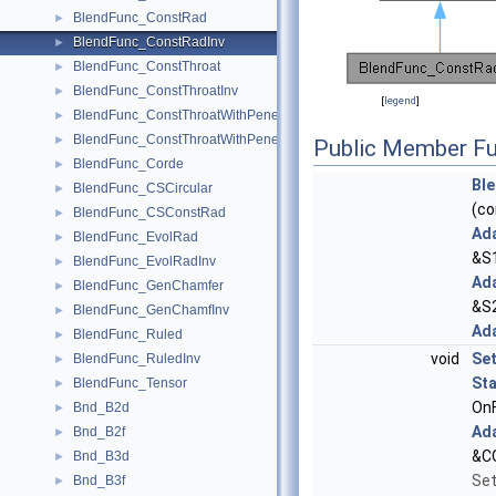
BlendFunc_ConstRad
►
BlendFunc_ConstRadInv
►
BlendFunc_ConstThroat
►
BlendFunc_ConstThroatInv
►
[
legend
]
BlendFunc_ConstThroatWithPenetration
►
BlendFunc_ConstThroatWithPenetrationInv
►
Public Member Fu
BlendFunc_Corde
►
Bl
BlendFunc_CSCircular
►
(c
BlendFunc_CSConstRad
►
Ad
BlendFunc_EvolRad
►
&S1
BlendFunc_EvolRadInv
►
Ad
BlendFunc_GenChamfer
►
&S2
BlendFunc_GenChamfInv
►
Ad
BlendFunc_Ruled
►
void
Se
BlendFunc_RuledInv
►
St
BlendFunc_Tensor
►
OnF
Bnd_B2d
►
Ad
Bnd_B2f
►
&CO
Bnd_B3d
►
Set
Bnd_B3f
►