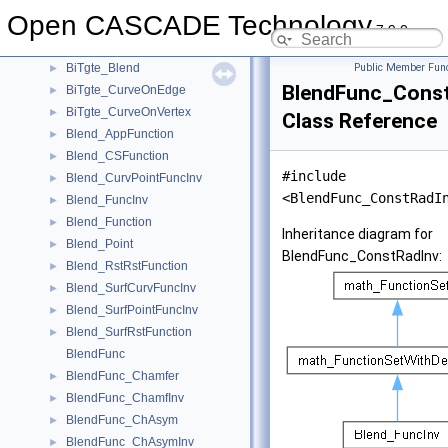
Bisector_Inter
►
Open CASCADE Technology
Bisector_PointOnBis
►
7.9.0
Bisector_PolyBis
►
BiTgte_Blend
Public Member Func
►
BlendFunc_Cons
BiTgte_CurveOnEdge
►
BiTgte_CurveOnVertex
►
Class Reference
Blend_AppFunction
►
Blend_CSFunction
►
#include
Blend_CurvPointFuncInv
►
<BlendFunc_ConstRadI
Blend_FuncInv
►
Blend_Function
►
Inheritance diagram for
Blend_Point
►
BlendFunc_ConstRadInv:
Blend_RstRstFunction
►
Blend_SurfCurvFuncInv
►
Blend_SurfPointFuncInv
►
Blend_SurfRstFunction
►
BlendFunc
BlendFunc_Chamfer
►
BlendFunc_ChamfInv
►
BlendFunc_ChAsym
►
BlendFunc_ChAsymInv
►