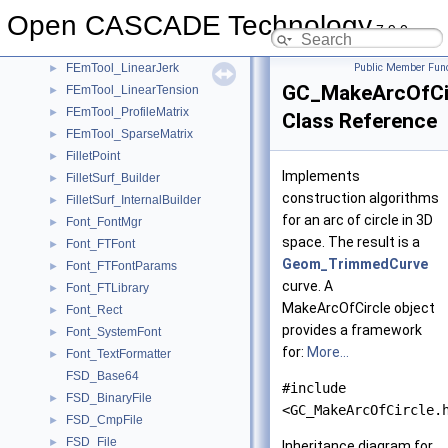
FEmTool_ElementaryCriterion
►
Open CASCADE Technology
FEmTool_ElementsOfRefMatrix
►
7.9.0
FEmTool_LinearFlexion
►
FEmTool_LinearJerk
Public Member Func
►
GC_MakeArcOfCi
FEmTool_LinearTension
►
FEmTool_ProfileMatrix
►
Class Reference
FEmTool_SparseMatrix
►
FilletPoint
►
Implements
FilletSurf_Builder
►
construction algorithms
FilletSurf_InternalBuilder
►
for an arc of circle in 3D
Font_FontMgr
►
space. The result is a
Font_FTFont
►
Geom_TrimmedCurve
Font_FTFontParams
►
curve. A
Font_FTLibrary
►
MakeArcOfCircle object
Font_Rect
►
provides a framework
Font_SystemFont
►
for:
More...
Font_TextFormatter
►
FSD_Base64
#include
FSD_BinaryFile
►
<GC_MakeArcOfCircle.
FSD_CmpFile
►
FSD_File
►
Inheritance diagram for