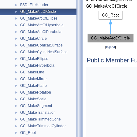
FSD_FileHeader
►
GC_MakeArcOfCircle:
GC_MakeArcOfCircle
►
GC_MakeArcOfEllipse
►
GC_MakeArcOfHyperbola
►
GC_MakeArcOfParabola
►
GC_MakeCircle
►
GC_MakeConicalSurface
►
[
legend
]
GC_MakeCylindricalSurface
►
GC_MakeEllipse
Public Member Fu
►
GC_MakeHyperbola
►
GC_MakeLine
►
GC_MakeMirror
►
GC_MakePlane
►
GC_MakeRotation
►
GC_MakeScale
►
GC_MakeSegment
►
GC_MakeTranslation
►
GC_MakeTrimmedCone
►
GC_MakeTrimmedCylinder
►
GC_Root
►