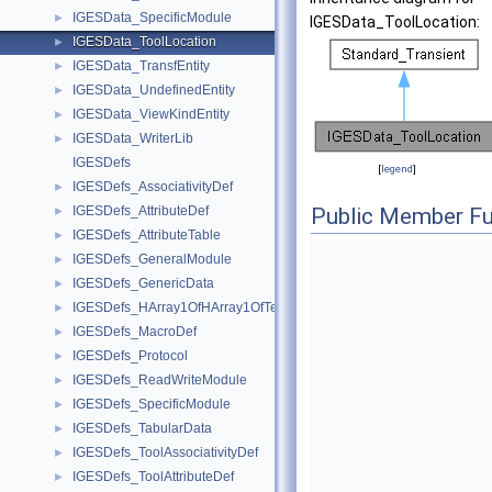
IGESData_SpecificModule
►
IGESData_ToolLocation:
IGESData_ToolLocation
►
IGESData_TransfEntity
►
IGESData_UndefinedEntity
►
IGESData_ViewKindEntity
►
IGESData_WriterLib
►
IGESDefs
[
legend
]
IGESDefs_AssociativityDef
►
IGESDefs_AttributeDef
Public Member Fu
►
IGESDefs_AttributeTable
►
IGESDefs_GeneralModule
►
IGESDefs_GenericData
►
IGESDefs_HArray1OfHArray1OfTextDisplayTemplate
►
IGESDefs_MacroDef
►
IGESDefs_Protocol
►
IGESDefs_ReadWriteModule
►
IGESDefs_SpecificModule
►
IGESDefs_TabularData
►
IGESDefs_ToolAssociativityDef
►
IGESDefs_ToolAttributeDef
►