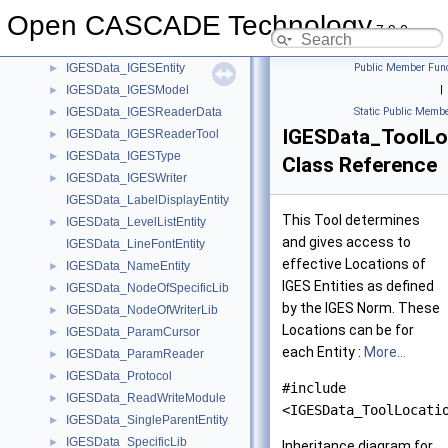
IGESData_GlobalNodeOfWriterLib
►
Open CASCADE Technology
IGESData_GlobalSection
►
7.9.0
IGESData_IGESDumper
►
IGESData_IGESEntity
Public Member Func
►
IGESData_IGESModel
|
►
IGESData_IGESReaderData
Static Public Membe
►
IGESData_ToolLo
IGESData_IGESReaderTool
►
IGESData_IGESType
►
Class Reference
IGESData_IGESWriter
►
IGESData_LabelDisplayEntity
This Tool determines
IGESData_LevelListEntity
►
and gives access to
IGESData_LineFontEntity
effective Locations of
IGESData_NameEntity
►
IGES Entities as defined
IGESData_NodeOfSpecificLib
►
by the IGES Norm. These
IGESData_NodeOfWriterLib
►
Locations can be for
IGESData_ParamCursor
►
each Entity :
More...
IGESData_ParamReader
►
IGESData_Protocol
►
#include
IGESData_ReadWriteModule
►
<IGESData_ToolLocati
IGESData_SingleParentEntity
►
IGESData_SpecificLib
►
Inheritance diagram for