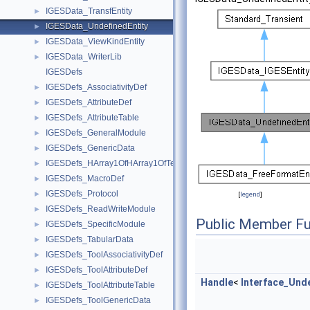
IGESData_TransfEntity
►
IGESData_UndefinedEntity
►
IGESData_ViewKindEntity
►
IGESData_WriterLib
►
IGESDefs
IGESDefs_AssociativityDef
►
IGESDefs_AttributeDef
►
IGESDefs_AttributeTable
►
IGESDefs_GeneralModule
►
IGESDefs_GenericData
►
IGESDefs_HArray1OfHArray1OfTextDisplayTemplate
►
IGESDefs_MacroDef
►
IGESDefs_Protocol
►
[
legend
]
IGESDefs_ReadWriteModule
►
Public Member Fu
IGESDefs_SpecificModule
►
IGESDefs_TabularData
►
IGESDefs_ToolAssociativityDef
►
IGESDefs_ToolAttributeDef
►
Handle
<
Interface_Und
IGESDefs_ToolAttributeTable
►
IGESDefs_ToolGenericData
►