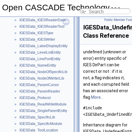
IGESData_IGESDumper
►
Open CASCADE Technology
IGESData_IGESEntity
►
7.9.0
IGESData_IGESModel
►
IGESData_IGESReaderData
Public Member Func
►
IGESData_Undefi
IGESData_IGESReaderTool
►
IGESData_IGESType
►
Class Reference
IGESData_IGESWriter
►
IGESData_LabelDisplayEntity
undefined (unknown or
IGESData_LevelListEntity
►
error) entity specific of
IGESData_LineFontEntity
IGES DirPart can be
IGESData_NameEntity
►
correct or not : if it is
IGESData_NodeOfSpecificLib
►
not, a flag indicates it,
IGESData_NodeOfWriterLib
►
and each corrupted field
IGESData_ParamCursor
►
has an associated error
IGESData_ParamReader
►
flag
More...
IGESData_Protocol
►
IGESData_ReadWriteModule
►
#include
IGESData_SingleParentEntity
►
<IGESData_UndefinedE
IGESData_SpecificLib
►
IGESData_SpecificModule
►
Inheritance diagram for
IGESData_ToolLocation
►
IGESData_UndefinedEntit