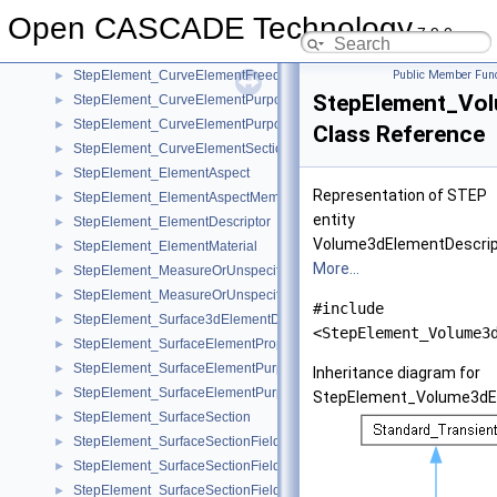
StepElement_Curve3dElementDescriptor
►
Open CASCADE Technology
StepElement_CurveElementEndReleasePacket
►
7.9.0
StepElement_CurveElementFreedom
►
StepElement_CurveElementFreedomMember
Public Member Func
►
StepElement_Vol
StepElement_CurveElementPurpose
►
StepElement_CurveElementPurposeMember
►
Class Reference
StepElement_CurveElementSectionDefinition
►
StepElement_ElementAspect
►
Representation of STEP
StepElement_ElementAspectMember
►
entity
StepElement_ElementDescriptor
►
Volume3dElementDescrip
StepElement_ElementMaterial
►
More...
StepElement_MeasureOrUnspecifiedValue
►
StepElement_MeasureOrUnspecifiedValueMember
►
#include
StepElement_Surface3dElementDescriptor
►
<StepElement_Volume3
StepElement_SurfaceElementProperty
►
StepElement_SurfaceElementPurpose
►
Inheritance diagram for
StepElement_SurfaceElementPurposeMember
►
StepElement_Volume3dEl
StepElement_SurfaceSection
►
StepElement_SurfaceSectionField
►
StepElement_SurfaceSectionFieldConstant
►
StepElement_SurfaceSectionFieldVarying
►