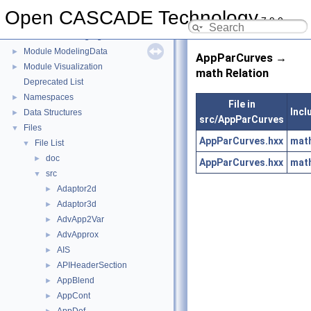
Module Draw
►
Open CASCADE Technology
7.9.0
Module FoundationClasses
►
Module ModelingAlgorithms
►
Module ModelingData
►
AppParCurves →
Module Visualization
►
math Relation
Deprecated List
Namespaces
►
File in
Incl
Data Structures
►
src/AppParCurves
Files
▼
AppParCurves.hxx
math
File List
▼
doc
►
AppParCurves.hxx
math
src
▼
Adaptor2d
►
Adaptor3d
►
AdvApp2Var
►
AdvApprox
►
AIS
►
APIHeaderSection
►
AppBlend
►
AppCont
►