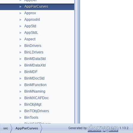
AppDef
►
AppParCurves
►
Approx
►
ApproxInt
►
AppStd
►
AppStdL
►
Aspect
►
BinDrivers
►
BinLDrivers
►
BinMDataStd
►
BinMDataXtd
►
BinMDF
►
BinMDocStd
►
BinMFunction
►
BinMNaming
►
BinMXCAFDoc
►
BinObjMgt
►
BinTObjDrivers
►
BinTools
►
BinXCAFDrivers
►
Generated by
1.13.2
src
AppParCurves
Bisector
►