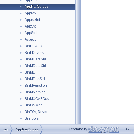
AppDef
►
AppParCurves
►
Approx
►
ApproxInt
►
AppStd
►
AppStdL
►
Aspect
►
BinDrivers
►
BinLDrivers
►
BinMDataStd
►
BinMDataXtd
►
BinMDF
►
BinMDocStd
►
BinMFunction
►
BinMNaming
►
BinMXCAFDoc
►
BinObjMgt
►
BinTObjDrivers
►
BinTools
►
BinXCAFDrivers
►
Generated by
1.13.2
src
AppParCurves
Bisector
►