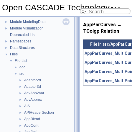
Module Draw
►
Open CASCADE Technology
7.9.0
Module FoundationClasses
►
Module ModelingAlgorithms
►
Module ModelingData
►
AppParCurves →
Module Visualization
►
TColgp Relation
Deprecated List
Namespaces
►
File in src/AppParCu
Data Structures
►
AppParCurves_MultiCur
Files
▼
File List
▼
AppParCurves_MultiCur
doc
►
AppParCurves_MultiPoi
src
▼
Adaptor2d
AppParCurves_MultiPoi
►
Adaptor3d
►
AdvApp2Var
►
AdvApprox
►
AIS
►
APIHeaderSection
►
AppBlend
►
AppCont
►