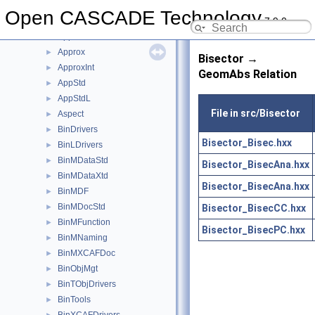
AppCont
►
Open CASCADE Technology
7.9.0
AppDef
►
AppParCurves
►
Approx
►
Bisector →
ApproxInt
►
GeomAbs Relation
AppStd
►
AppStdL
►
File in src/Bisector
Aspect
►
BinDrivers
►
Bisector_Bisec.hxx
BinLDrivers
►
BinMDataStd
►
Bisector_BisecAna.hxx
BinMDataXtd
►
Bisector_BisecAna.hxx
BinMDF
►
BinMDocStd
Bisector_BisecCC.hxx
►
BinMFunction
►
Bisector_BisecPC.hxx
BinMNaming
►
BinMXCAFDoc
►
BinObjMgt
►
BinTObjDrivers
►
BinTools
►