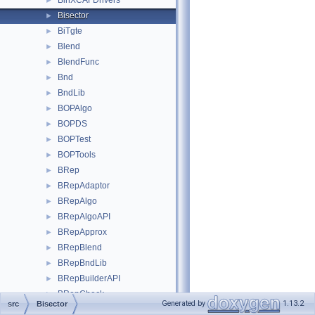
BinXCAFDrivers
►
Bisector
►
BiTgte
►
Blend
►
BlendFunc
►
Bnd
►
BndLib
►
BOPAlgo
►
BOPDS
►
BOPTest
►
BOPTools
►
BRep
►
BRepAdaptor
►
BRepAlgo
►
BRepAlgoAPI
►
BRepApprox
►
BRepBlend
►
BRepBndLib
►
BRepBuilderAPI
►
BRepCheck
►
Generated by
1.13.2
src
Bisector
BRepClass
►