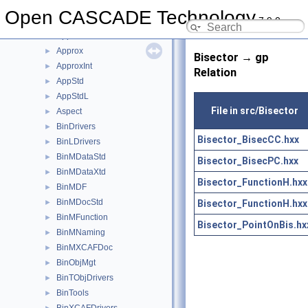
AppCont
►
Open CASCADE Technology
7.9.0
AppDef
►
AppParCurves
►
Approx
►
Bisector → gp
ApproxInt
►
Relation
AppStd
►
AppStdL
►
File in src/Bisector
Aspect
►
BinDrivers
►
Bisector_BisecCC.hxx
BinLDrivers
►
BinMDataStd
►
Bisector_BisecPC.hxx
BinMDataXtd
►
Bisector_FunctionH.hxx
BinMDF
►
BinMDocStd
Bisector_FunctionH.hxx
►
BinMFunction
►
Bisector_PointOnBis.hx
BinMNaming
►
BinMXCAFDoc
►
BinObjMgt
►
BinTObjDrivers
►
BinTools
►