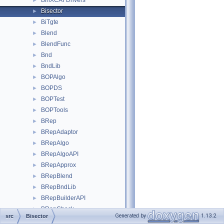
BinXCAFDrivers
►
Bisector
►
BiTgte
►
Blend
►
BlendFunc
►
Bnd
►
BndLib
►
BOPAlgo
►
BOPDS
►
BOPTest
►
BOPTools
►
BRep
►
BRepAdaptor
►
BRepAlgo
►
BRepAlgoAPI
►
BRepApprox
►
BRepBlend
►
BRepBndLib
►
BRepBuilderAPI
►
BRepCheck
►
Generated by
1.13.2
src
Bisector
BRepClass
►