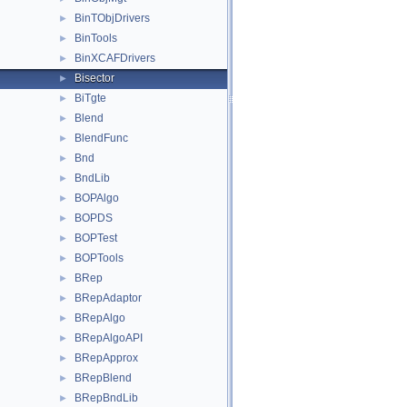
BinTObjDrivers
►
BinTools
►
BinXCAFDrivers
►
Bisector
►
BiTgte
►
Blend
►
BlendFunc
►
Bnd
►
BndLib
►
BOPAlgo
►
BOPDS
►
BOPTest
►
BOPTools
►
BRep
►
BRepAdaptor
►
BRepAlgo
►
BRepAlgoAPI
►
BRepApprox
►
BRepBlend
►
BRepBndLib
►