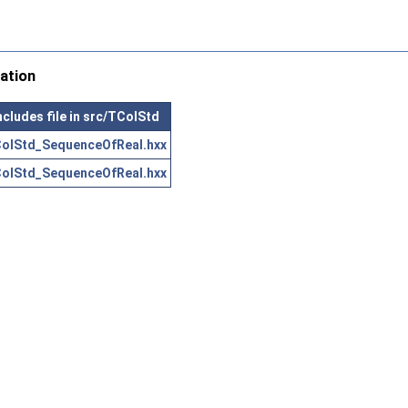
ation
ncludes file in src/TColStd
olStd_SequenceOfReal.hxx
olStd_SequenceOfReal.hxx