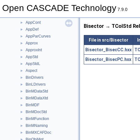
AIS
►
Open CASCADE Technology
APIHeaderSection
►
7.9.0
AppBlend
►
AppCont
►
Bisector → TColStd Rel
AppDef
►
AppParCurves
►
File in src/Bisector
I
Approx
►
Bisector_BisecCC.hxx
TC
ApproxInt
►
AppStd
►
Bisector_BisecPC.hxx
TC
AppStdL
►
Aspect
►
BinDrivers
►
BinLDrivers
►
BinMDataStd
►
BinMDataXtd
►
BinMDF
►
BinMDocStd
►
BinMFunction
►
BinMNaming
►
BinMXCAFDoc
►
BinObjMgt
►