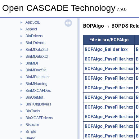
Approx
►
Open CASCADE Technology
ApproxInt
►
7.9.0
AppStd
►
AppStdL
►
BOPAlgo → BOPDS Rela
Aspect
►
BinDrivers
►
File in src/BOPAlgo
BinLDrivers
►
BOPAlgo_Builder.hxx
B
BinMDataStd
►
BinMDataXtd
►
BOPAlgo_PaveFiller.hxx
B
BinMDF
►
BOPAlgo_PaveFiller.hxx
B
BinMDocStd
►
BinMFunction
►
BOPAlgo_PaveFiller.hxx
B
BinMNaming
►
BOPAlgo_PaveFiller.hxx
B
BinMXCAFDoc
►
BOPAlgo_PaveFiller.hxx
B
BinObjMgt
►
BinTObjDrivers
►
BOPAlgo_PaveFiller.hxx
B
BinTools
►
BOPAlgo_PaveFiller.hxx
B
BinXCAFDrivers
►
Bisector
►
BOPAlgo_PaveFiller.hxx
B
BiTgte
►
BOPAlgo_PaveFiller.hxx
B
Blend
►