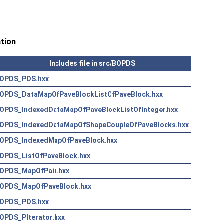
tion
Includes file in src/BOPDS
OPDS_PDS.hxx
OPDS_DataMapOfPaveBlockListOfPaveBlock.hxx
OPDS_IndexedDataMapOfPaveBlockListOfInteger.hxx
OPDS_IndexedDataMapOfShapeCoupleOfPaveBlocks.hxx
OPDS_IndexedMapOfPaveBlock.hxx
OPDS_ListOfPaveBlock.hxx
OPDS_MapOfPair.hxx
OPDS_MapOfPaveBlock.hxx
OPDS_PDS.hxx
OPDS_PIterator.hxx