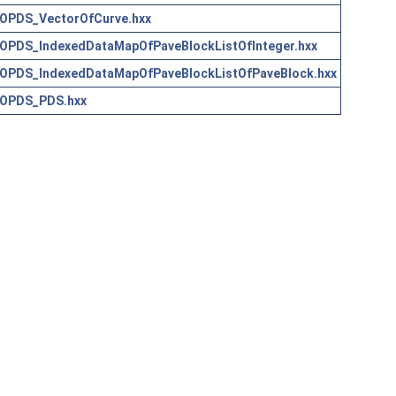
OPDS_VectorOfCurve.hxx
OPDS_IndexedDataMapOfPaveBlockListOfInteger.hxx
OPDS_IndexedDataMapOfPaveBlockListOfPaveBlock.hxx
OPDS_PDS.hxx