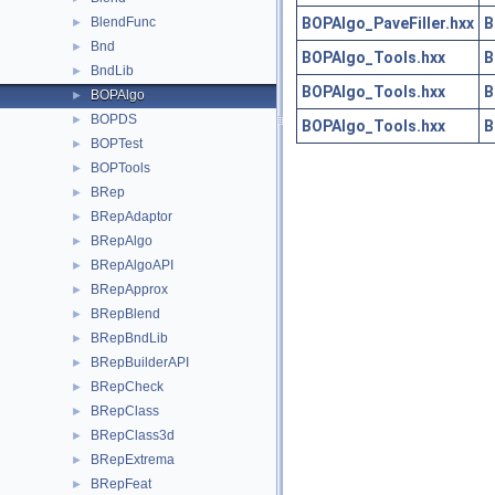
BOPAlgo_PaveFiller.hxx
B
BlendFunc
►
Bnd
►
BOPAlgo_Tools.hxx
B
BndLib
►
BOPAlgo_Tools.hxx
B
BOPAlgo
►
BOPDS
►
BOPAlgo_Tools.hxx
B
BOPTest
►
BOPTools
►
BRep
►
BRepAdaptor
►
BRepAlgo
►
BRepAlgoAPI
►
BRepApprox
►
BRepBlend
►
BRepBndLib
►
BRepBuilderAPI
►
BRepCheck
►
BRepClass
►
BRepClass3d
►
BRepExtrema
►
BRepFeat
►