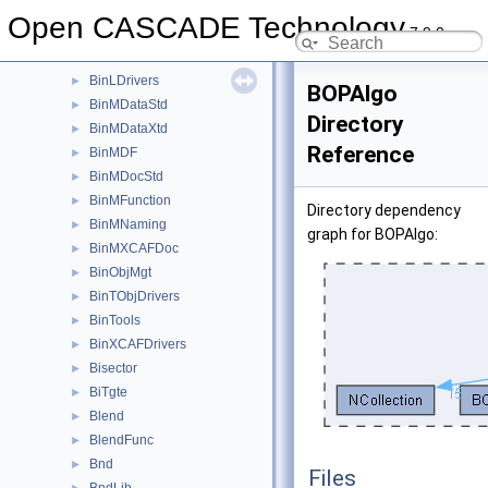
AppStdL
►
Open CASCADE Technology
7.9.0
Aspect
►
BinDrivers
►
BinLDrivers
►
BOPAlgo
BinMDataStd
►
Directory
BinMDataXtd
►
Reference
BinMDF
►
BinMDocStd
►
BinMFunction
►
Directory dependency
BinMNaming
►
graph for BOPAlgo:
BinMXCAFDoc
►
BinObjMgt
►
BinTObjDrivers
►
BinTools
►
BinXCAFDrivers
►
Bisector
►
BiTgte
►
Blend
►
BlendFunc
►
Bnd
►
Files