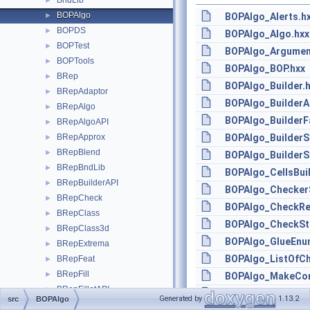
BndLib
►
BOPAlgo
►
BOPAlgo_Alerts.h
BOPDS
►
BOPAlgo_Algo.hxx
BOPTest
►
BOPAlgo_Argument
BOPTools
►
BOPAlgo_BOP.hxx
BRep
►
BOPAlgo_Builder.
BRepAdaptor
►
BOPAlgo_BuilderA
BRepAlgo
►
BOPAlgo_BuilderF
BRepAlgoAPI
►
BRepApprox
BOPAlgo_BuilderS
►
BRepBlend
►
BOPAlgo_BuilderS
BRepBndLib
►
BOPAlgo_CellsBuil
BRepBuilderAPI
►
BOPAlgo_CheckerS
BRepCheck
►
BOPAlgo_CheckRes
BRepClass
►
BOPAlgo_CheckSt
BRepClass3d
►
BOPAlgo_GlueEnu
BRepExtrema
►
BOPAlgo_ListOfCh
BRepFeat
►
BRepFill
►
BOPAlgo_MakeCon
BRepFilletAPI
►
BOPAlgo_MakePeri
Generated by
1.13.2
src
BOPAlgo
BRepGProp
►