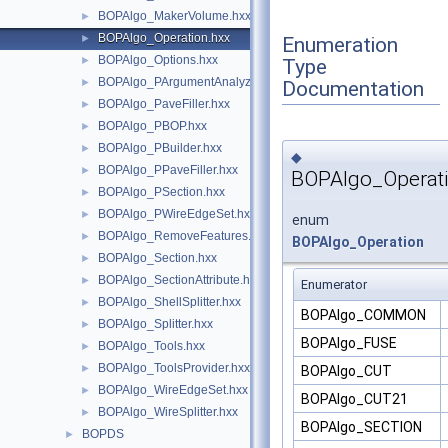
BOPAlgo_MakerVolume.hxx
►
BOPAlgo_Operation.hxx
►
Enumeration
BOPAlgo_Options.hxx
►
Type
BOPAlgo_PArgumentAnalyzer.hxx
►
Documentation
BOPAlgo_PaveFiller.hxx
►
BOPAlgo_PBOP.hxx
►
BOPAlgo_PBuilder.hxx
►
◆
BOPAlgo_PPaveFiller.hxx
►
BOPAlgo_Operat
BOPAlgo_PSection.hxx
►
BOPAlgo_PWireEdgeSet.hxx
►
enum
BOPAlgo_RemoveFeatures.hxx
►
BOPAlgo_Operation
BOPAlgo_Section.hxx
►
BOPAlgo_SectionAttribute.hxx
►
Enumerator
BOPAlgo_ShellSplitter.hxx
►
BOPAlgo_COMMON
BOPAlgo_Splitter.hxx
►
BOPAlgo_FUSE
BOPAlgo_Tools.hxx
►
BOPAlgo_ToolsProvider.hxx
►
BOPAlgo_CUT
BOPAlgo_WireEdgeSet.hxx
►
BOPAlgo_CUT21
BOPAlgo_WireSplitter.hxx
►
BOPAlgo_SECTION
BOPDS
►