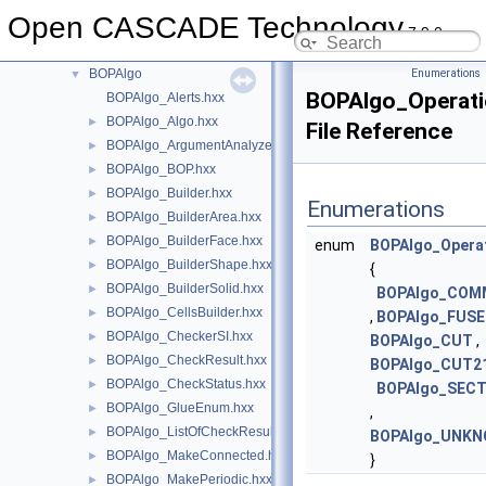
BlendFunc
►
Open CASCADE Technology
Bnd
►
7.9.0
BndLib
►
BOPAlgo
Enumerations
▼
BOPAlgo_Operati
BOPAlgo_Alerts.hxx
BOPAlgo_Algo.hxx
►
File Reference
BOPAlgo_ArgumentAnalyzer.hxx
►
BOPAlgo_BOP.hxx
►
BOPAlgo_Builder.hxx
►
Enumerations
BOPAlgo_BuilderArea.hxx
►
BOPAlgo_BuilderFace.hxx
►
enum
BOPAlgo_Opera
BOPAlgo_BuilderShape.hxx
►
{
BOPAlgo_BuilderSolid.hxx
►
BOPAlgo_CO
BOPAlgo_CellsBuilder.hxx
►
,
BOPAlgo_FUSE
BOPAlgo_CheckerSI.hxx
►
BOPAlgo_CUT
,
BOPAlgo_CheckResult.hxx
►
BOPAlgo_CUT2
BOPAlgo_CheckStatus.hxx
►
BOPAlgo_SECT
BOPAlgo_GlueEnum.hxx
►
,
BOPAlgo_ListOfCheckResult.hxx
►
BOPAlgo_UNK
BOPAlgo_MakeConnected.hxx
►
}
BOPAlgo_MakePeriodic.hxx
►