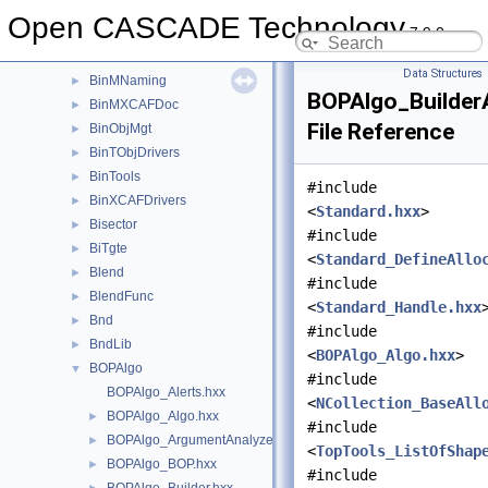
BinMDF
►
Open CASCADE Technology
7.9.0
BinMDocStd
►
BinMFunction
►
Data Structures
BinMNaming
►
BOPAlgo_Builder
BinMXCAFDoc
►
File Reference
BinObjMgt
►
BinTObjDrivers
►
BinTools
►
#include
BinXCAFDrivers
►
<
Standard.hxx
>
Bisector
►
#include
BiTgte
►
<
Standard_DefineAllo
Blend
►
#include
BlendFunc
►
<
Standard_Handle.hxx
Bnd
►
#include
BndLib
►
<
BOPAlgo_Algo.hxx
>
BOPAlgo
▼
#include
BOPAlgo_Alerts.hxx
<
NCollection_BaseAll
BOPAlgo_Algo.hxx
►
#include
BOPAlgo_ArgumentAnalyzer.hxx
►
<
TopTools_ListOfShap
BOPAlgo_BOP.hxx
►
#include