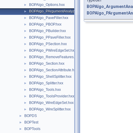
BOPAlgo_Options.hxx
►
BOPAlgo_ArgumentAna
BOPAlgo_PArgumentAnalyzer.hxx
►
BOPAlgo_PArgumentAn
BOPAlgo_PaveFiller.hxx
►
BOPAlgo_PBOP.hxx
►
BOPAlgo_PBuilder.hxx
►
BOPAlgo_PPaveFiller.hxx
►
BOPAlgo_PSection.hxx
►
BOPAlgo_PWireEdgeSet.hxx
►
BOPAlgo_RemoveFeatures.hxx
►
BOPAlgo_Section.hxx
►
BOPAlgo_SectionAttribute.hxx
►
BOPAlgo_ShellSplitter.hxx
►
BOPAlgo_Splitter.hxx
►
BOPAlgo_Tools.hxx
►
BOPAlgo_ToolsProvider.hxx
►
BOPAlgo_WireEdgeSet.hxx
►
BOPAlgo_WireSplitter.hxx
►
BOPDS
►
BOPTest
►
BOPTools
►