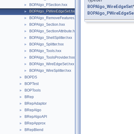
BOPAlgo_PSection.hxx
►
BOPAlgo_WireEdgeSet
BOPAlgo_PWireEdgeSet.hxx
►
BOPAlgo_PWireEdgeSe
BOPAlgo_RemoveFeatures.hxx
►
BOPAlgo_Section.hxx
►
BOPAlgo_SectionAttribute.hxx
►
BOPAlgo_ShellSplitter.hxx
►
BOPAlgo_Splitter.hxx
►
BOPAlgo_Tools.hxx
►
BOPAlgo_ToolsProvider.hxx
►
BOPAlgo_WireEdgeSet.hxx
►
BOPAlgo_WireSplitter.hxx
►
BOPDS
►
BOPTest
►
BOPTools
►
BRep
►
BRepAdaptor
►
BRepAlgo
►
BRepAlgoAPI
►
BRepApprox
►
BRepBlend
►