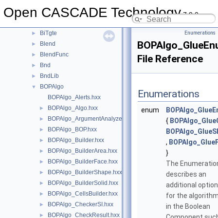
BinTools
►
Open CASCADE Technology
BinXCAFDrivers
►
7.9.0
Bisector
►
BiTgte
Enumerations
►
BOPAlgo_GlueEn
Blend
►
BlendFunc
►
File Reference
Bnd
►
BndLib
►
BOPAlgo
▼
Enumerations
BOPAlgo_Alerts.hxx
BOPAlgo_Algo.hxx
►
enum
BOPAlgo_GlueE
BOPAlgo_ArgumentAnalyzer.hxx
►
{
BOPAlgo_Glue
BOPAlgo_BOP.hxx
►
BOPAlgo_GlueSh
BOPAlgo_Builder.hxx
►
,
BOPAlgo_GlueF
BOPAlgo_BuilderArea.hxx
►
}
BOPAlgo_BuilderFace.hxx
►
The Enumeratio
BOPAlgo_BuilderShape.hxx
►
describes an
BOPAlgo_BuilderSolid.hxx
►
additional option
BOPAlgo_CellsBuilder.hxx
►
for the algorith
BOPAlgo_CheckerSI.hxx
►
in the Boolean
BOPAlgo_CheckResult.hxx
►
Component suc