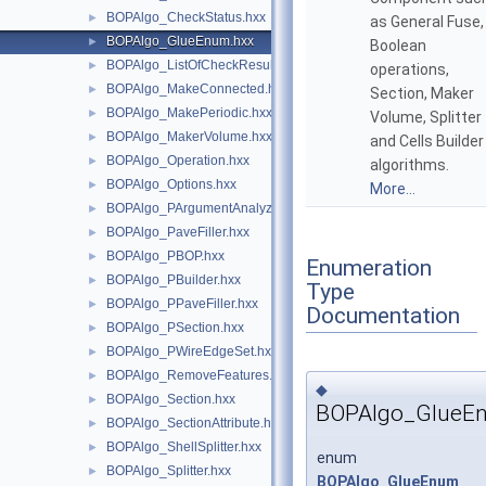
BOPAlgo_CheckStatus.hxx
►
as General Fuse,
BOPAlgo_GlueEnum.hxx
►
Boolean
BOPAlgo_ListOfCheckResult.hxx
►
operations,
BOPAlgo_MakeConnected.hxx
►
Section, Maker
BOPAlgo_MakePeriodic.hxx
►
Volume, Splitter
BOPAlgo_MakerVolume.hxx
►
and Cells Builder
BOPAlgo_Operation.hxx
►
algorithms.
BOPAlgo_Options.hxx
►
More...
BOPAlgo_PArgumentAnalyzer.hxx
►
BOPAlgo_PaveFiller.hxx
►
BOPAlgo_PBOP.hxx
►
Enumeration
BOPAlgo_PBuilder.hxx
►
Type
BOPAlgo_PPaveFiller.hxx
►
Documentation
BOPAlgo_PSection.hxx
►
BOPAlgo_PWireEdgeSet.hxx
►
BOPAlgo_RemoveFeatures.hxx
►
◆
BOPAlgo_Section.hxx
►
BOPAlgo_GlueE
BOPAlgo_SectionAttribute.hxx
►
BOPAlgo_ShellSplitter.hxx
►
enum
BOPAlgo_Splitter.hxx
►
BOPAlgo_GlueEnum