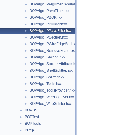
BOPAlgo_PArgumentAnalyzer.hxx
►
BOPAlgo_PaveFiller.hxx
►
BOPAlgo_PBOP.hxx
►
BOPAlgo_PBuilder.hxx
►
BOPAlgo_PPaveFiller.hxx
►
BOPAlgo_PSection.hxx
►
BOPAlgo_PWireEdgeSet.hxx
►
BOPAlgo_RemoveFeatures.hxx
►
BOPAlgo_Section.hxx
►
BOPAlgo_SectionAttribute.hxx
►
BOPAlgo_ShellSplitter.hxx
►
BOPAlgo_Splitter.hxx
►
BOPAlgo_Tools.hxx
►
BOPAlgo_ToolsProvider.hxx
►
BOPAlgo_WireEdgeSet.hxx
►
BOPAlgo_WireSplitter.hxx
►
BOPDS
►
BOPTest
►
BOPTools
►
BRep
►