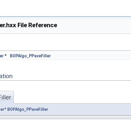
r.hxx File Reference
er
*
BOPAlgo_PPaveFiller
ation
ller
ler
*
BOPAlgo_PPaveFiller