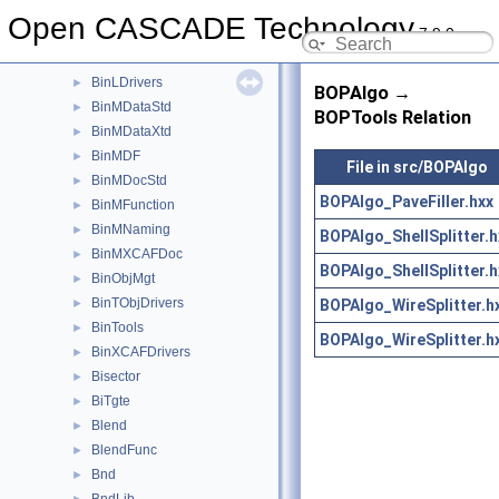
AppStdL
►
Open CASCADE Technology
7.9.0
Aspect
►
BinDrivers
►
BinLDrivers
►
BOPAlgo →
BinMDataStd
►
BOPTools Relation
BinMDataXtd
►
BinMDF
►
File in src/BOPAlgo
BinMDocStd
►
BOPAlgo_PaveFiller.hxx
BinMFunction
►
BinMNaming
►
BOPAlgo_ShellSplitter.h
BinMXCAFDoc
►
BOPAlgo_ShellSplitter.h
BinObjMgt
►
BinTObjDrivers
BOPAlgo_WireSplitter.h
►
BinTools
►
BOPAlgo_WireSplitter.h
BinXCAFDrivers
►
Bisector
►
BiTgte
►
Blend
►
BlendFunc
►
Bnd
►