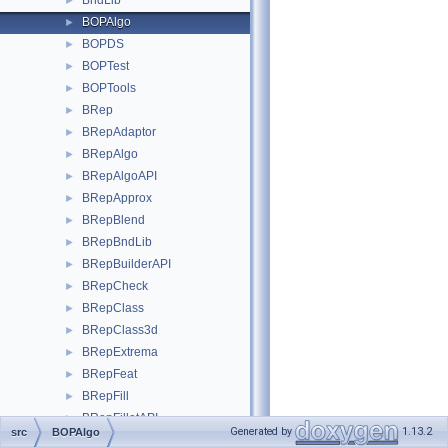
BndLib
►
BOPAlgo
►
BOPDS
►
BOPTest
►
BOPTools
►
BRep
►
BRepAdaptor
►
BRepAlgo
►
BRepAlgoAPI
►
BRepApprox
►
BRepBlend
►
BRepBndLib
►
BRepBuilderAPI
►
BRepCheck
►
BRepClass
►
BRepClass3d
►
BRepExtrema
►
BRepFeat
►
BRepFill
►
BRepFilletAPI
►
Generated by
1.13.2
src
BOPAlgo
BRepGProp
►