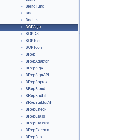
BlendFunc
►
Bnd
►
BndLib
►
BOPAlgo
►
BOPDS
►
BOPTest
►
BOPTools
►
BRep
►
BRepAdaptor
►
BRepAlgo
►
BRepAlgoAPI
►
BRepApprox
►
BRepBlend
►
BRepBndLib
►
BRepBuilderAPI
►
BRepCheck
►
BRepClass
►
BRepClass3d
►
BRepExtrema
►
BRepFeat
►