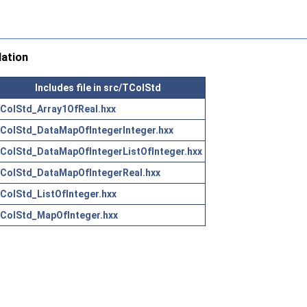
ation
Includes file in src/TColStd
ColStd_Array1OfReal.hxx
ColStd_DataMapOfIntegerInteger.hxx
ColStd_DataMapOfIntegerListOfInteger.hxx
ColStd_DataMapOfIntegerReal.hxx
ColStd_ListOfInteger.hxx
ColStd_MapOfInteger.hxx