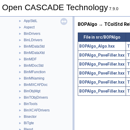
Approx
►
Open CASCADE Technology
ApproxInt
►
7.9.0
AppStd
►
AppStdL
►
BOPAlgo → TColStd Rel
Aspect
►
BinDrivers
►
File in src/BOPAlgo
BinLDrivers
►
BOPAlgo_Algo.hxx
T
BinMDataStd
►
BinMDataXtd
►
BOPAlgo_PaveFiller.hxx
T
BinMDF
►
BOPAlgo_PaveFiller.hxx
T
BinMDocStd
►
BinMFunction
►
BOPAlgo_PaveFiller.hxx
T
BinMNaming
►
BOPAlgo_PaveFiller.hxx
T
BinMXCAFDoc
►
BOPAlgo_PaveFiller.hxx
T
BinObjMgt
►
BinTObjDrivers
►
BinTools
►
BinXCAFDrivers
►
Bisector
►
BiTgte
►
Blend
►