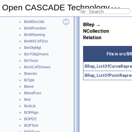
BinMDataStd
►
Open CASCADE Technology
7.9.0
BinMDataXtd
►
BinMDF
►
BinMDocStd
►
BRep →
BinMFunction
►
NCollection
BinMNaming
►
Relation
BinMXCAFDoc
►
BinObjMgt
►
File in src/B
BinTObjDrivers
►
BinTools
►
BRep_ListOfCurveRepre
BinXCAFDrivers
►
Bisector
►
BRep_ListOfPointRepre
BiTgte
►
Blend
►
BlendFunc
►
Bnd
►
BndLib
►
BOPAlgo
►
BOPDS
►
BOPTest
►