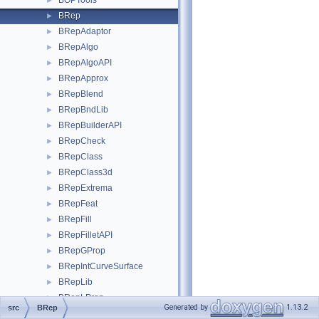
BOPTools
►
BRep
►
BRepAdaptor
►
BRepAlgo
►
BRepAlgoAPI
►
BRepApprox
►
BRepBlend
►
BRepBndLib
►
BRepBuilderAPI
►
BRepCheck
►
BRepClass
►
BRepClass3d
►
BRepExtrema
►
BRepFeat
►
BRepFill
►
BRepFilletAPI
►
BRepGProp
►
BRepIntCurveSurface
►
BRepLib
►
BRepLProp
►
Generated by
1.13.2
src
BRep
BRepMAT2d
►