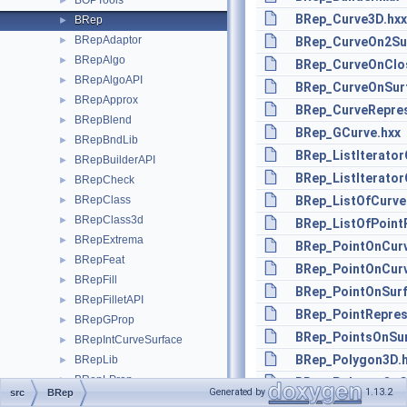
BOPTools
►
BRep_Curve3D.hxx
BRep
►
BRepAdaptor
►
BRep_CurveOn2Su
BRepAlgo
►
BRep_CurveOnClo
BRepAlgoAPI
►
BRep_CurveOnSur
BRepApprox
►
BRep_CurveRepres
BRepBlend
►
BRep_GCurve.hxx
BRepBndLib
►
BRep_ListIterator
BRepBuilderAPI
►
BRep_ListIterator
BRepCheck
►
BRepClass
BRep_ListOfCurve
►
BRepClass3d
►
BRep_ListOfPoint
BRepExtrema
►
BRep_PointOnCurv
BRepFeat
►
BRep_PointOnCur
BRepFill
►
BRep_PointOnSurf
BRepFilletAPI
►
BRep_PointRepres
BRepGProp
►
BRep_PointsOnSur
BRepIntCurveSurface
►
BRep_Polygon3D.
BRepLib
►
BRepLProp
►
BRep_PolygonOnC
Generated by
1.13.2
src
BRep
BRepMAT2d
►
BRep_PolygonOnCl