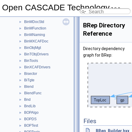
BinMDataStd
►
Open CASCADE Technology
7.9.0
BinMDataXtd
►
BinMDF
►
BinMDocStd
►
BRep Directory
BinMFunction
►
Reference
BinMNaming
►
BinMXCAFDoc
►
BinObjMgt
►
Directory dependency
BinTObjDrivers
►
graph for BRep:
BinTools
►
BinXCAFDrivers
►
Bisector
►
BiTgte
►
Blend
►
BlendFunc
►
Bnd
►
BndLib
►
BOPAlgo
►
BOPDS
►
Files
BOPTest
►
BRep_Builder.hxx