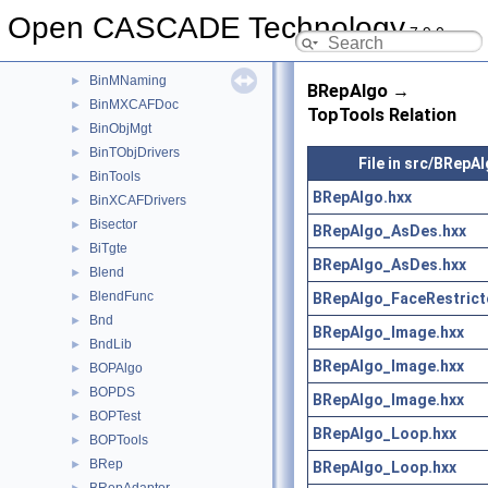
BinMDF
►
Open CASCADE Technology
7.9.0
BinMDocStd
►
BinMFunction
►
BinMNaming
►
BRepAlgo →
BinMXCAFDoc
►
TopTools Relation
BinObjMgt
►
BinTObjDrivers
►
File in src/BRepA
BinTools
►
BRepAlgo.hxx
BinXCAFDrivers
►
Bisector
►
BRepAlgo_AsDes.hxx
BiTgte
►
BRepAlgo_AsDes.hxx
Blend
►
BlendFunc
BRepAlgo_FaceRestrict
►
Bnd
►
BRepAlgo_Image.hxx
BndLib
►
BRepAlgo_Image.hxx
BOPAlgo
►
BOPDS
►
BRepAlgo_Image.hxx
BOPTest
►
BRepAlgo_Loop.hxx
BOPTools
►
BRep
►
BRepAlgo_Loop.hxx