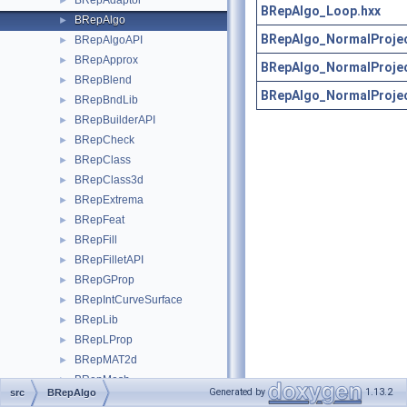
BRepAdaptor
►
BRepAlgo_Loop.hxx
BRepAlgo
►
BRepAlgo_NormalProjec
BRepAlgoAPI
►
BRepApprox
►
BRepAlgo_NormalProjec
BRepBlend
►
BRepAlgo_NormalProjec
BRepBndLib
►
BRepBuilderAPI
►
BRepCheck
►
BRepClass
►
BRepClass3d
►
BRepExtrema
►
BRepFeat
►
BRepFill
►
BRepFilletAPI
►
BRepGProp
►
BRepIntCurveSurface
►
BRepLib
►
BRepLProp
►
BRepMAT2d
►
BRepMesh
►
Generated by
1.13.2
src
BRepAlgo
BRepMeshData
►