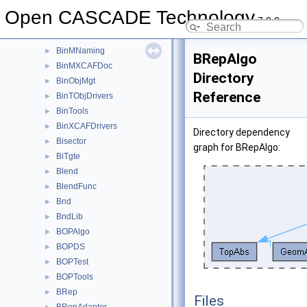
BinMDF
►
Open CASCADE Technology
7.9.0
BinMDocStd
►
BinMFunction
►
BinMNaming
►
BRepAlgo
BinMXCAFDoc
►
Directory
BinObjMgt
►
Reference
BinTObjDrivers
►
BinTools
►
BinXCAFDrivers
►
Directory dependency
Bisector
►
graph for BRepAlgo:
BiTgte
►
Blend
►
BlendFunc
►
Bnd
►
BndLib
►
BOPAlgo
►
BOPDS
►
BOPTest
►
BOPTools
►
BRep
►
Files