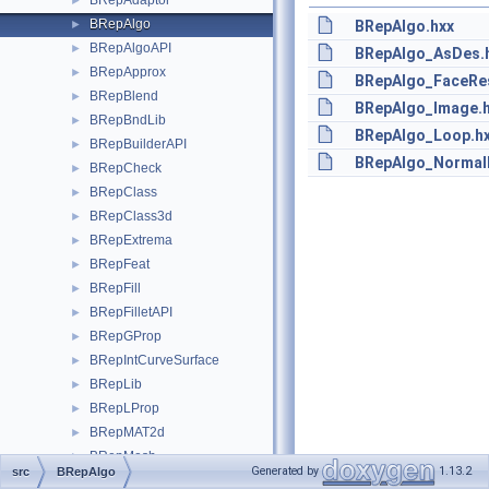
BRepAdaptor
►
BRepAlgo
►
BRepAlgo.hxx
BRepAlgoAPI
►
BRepAlgo_AsDes.
BRepApprox
►
BRepAlgo_FaceRes
BRepBlend
►
BRepAlgo_Image.
BRepBndLib
►
BRepAlgo_Loop.h
BRepBuilderAPI
►
BRepAlgo_NormalP
BRepCheck
►
BRepClass
►
BRepClass3d
►
BRepExtrema
►
BRepFeat
►
BRepFill
►
BRepFilletAPI
►
BRepGProp
►
BRepIntCurveSurface
►
BRepLib
►
BRepLProp
►
BRepMAT2d
►
BRepMesh
►
Generated by
1.13.2
src
BRepAlgo
BRepMeshData
►