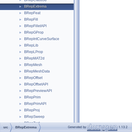
BRepClass3d
►
BRepExtrema
►
BRepFeat
►
BRepFill
►
BRepFilletAPI
►
BRepGProp
►
BRepIntCurveSurface
►
BRepLib
►
BRepLProp
►
BRepMAT2d
►
BRepMesh
►
BRepMeshData
►
BRepOffset
►
BRepOffsetAPI
►
BRepPreviewAPI
►
BRepPrim
►
BRepPrimAPI
►
BRepProj
►
BRepSweep
►
BRepTest
►
Generated by
1.13.2
src
BRepExtrema
BRepToIGES
►