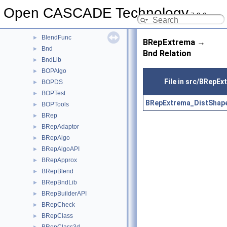
Bisector
►
Open CASCADE Technology
7.9.0
BiTgte
►
Blend
►
BlendFunc
►
BRepExtrema →
Bnd
►
Bnd Relation
BndLib
►
BOPAlgo
►
File in src/BRepEx
BOPDS
►
BOPTest
►
BRepExtrema_DistShap
BOPTools
►
BRep
►
BRepAdaptor
►
BRepAlgo
►
BRepAlgoAPI
►
BRepApprox
►
BRepBlend
►
BRepBndLib
►
BRepBuilderAPI
►
BRepCheck
►
BRepClass
►