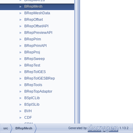
BRepMAT2d
►
BRepMesh
►
BRepMeshData
►
BRepOffset
►
BRepOffsetAPI
►
BRepPreviewAPI
►
BRepPrim
►
BRepPrimAPI
►
BRepProj
►
BRepSweep
►
BRepTest
►
BRepToIGES
►
BRepToIGESBRep
►
BRepTools
►
BRepTopAdaptor
►
BSplCLib
►
BSplSLib
►
BVH
►
CDF
►
CDM
►
Generated by
1.13.2
src
BRepMesh
ChFi2d
►