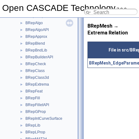
BOPTools
►
Open CASCADE Technology
7.9.0
BRep
►
BRepAdaptor
►
BRepAlgo
►
BRepMesh →
BRepAlgoAPI
►
Extrema Relation
BRepApprox
►
BRepBlend
►
File in src/BR
BRepBndLib
►
BRepBuilderAPI
►
BRepMesh_EdgeParamet
BRepCheck
►
BRepClass
►
BRepClass3d
►
BRepExtrema
►
BRepFeat
►
BRepFill
►
BRepFilletAPI
►
BRepGProp
►
BRepIntCurveSurface
►
BRepLib
►
BRepLProp
►