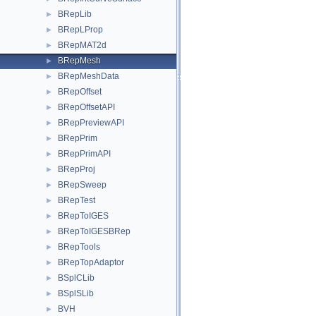
BRepLib
►
BRepLProp
►
BRepMAT2d
►
BRepMesh
►
BRepMeshData
►
BRepOffset
►
BRepOffsetAPI
►
BRepPreviewAPI
►
BRepPrim
►
BRepPrimAPI
►
BRepProj
►
BRepSweep
►
BRepTest
►
BRepToIGES
►
BRepToIGESBRep
►
BRepTools
►
BRepTopAdaptor
►
BSplCLib
►
BSplSLib
►
BVH
►