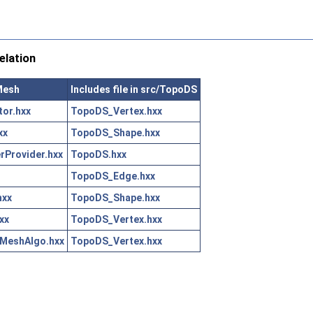
lation
pMesh
Includes file in src/TopoDS
or.hxx
TopoDS_Vertex.hxx
xx
TopoDS_Shape.hxx
Provider.hxx
TopoDS.hxx
TopoDS_Edge.hxx
hxx
TopoDS_Shape.hxx
xx
TopoDS_Vertex.hxx
MeshAlgo.hxx
TopoDS_Vertex.hxx