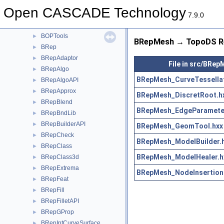
BOPAlgo
►
Open CASCADE Technology
BOPDS
►
7.9.0
BOPTest
►
BOPTools
►
BRepMesh → TopoDS Re
BRep
►
BRepAdaptor
►
File in src/BRe
BRepAlgo
►
BRepMesh_CurveTessellat
BRepAlgoAPI
►
BRepApprox
►
BRepMesh_DiscretRoot.h
BRepBlend
►
BRepMesh_EdgeParameter
BRepBndLib
►
BRepBuilderAPI
►
BRepMesh_GeomTool.hxx
BRepCheck
►
BRepMesh_ModelBuilder.
BRepClass
►
BRepMesh_ModelHealer.h
BRepClass3d
►
BRepExtrema
►
BRepMesh_NodeInsertion
BRepFeat
►
BRepFill
►
BRepFilletAPI
►
BRepGProp
►
BRepIntCurveSurface
►