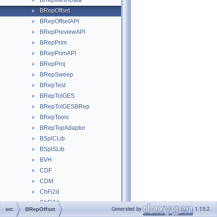
BRepMeshData
►
BRepOffset
►
BRepOffsetAPI
►
BRepPreviewAPI
►
BRepPrim
►
BRepPrimAPI
►
BRepProj
►
BRepSweep
►
BRepTest
►
BRepToIGES
►
BRepToIGESBRep
►
BRepTools
►
BRepTopAdaptor
►
BSplCLib
►
BSplSLib
►
BVH
►
CDF
►
CDM
►
ChFi2d
►
ChFi3d
►
Generated by
1.13.2
src
BRepOffset
ChFiDS
►