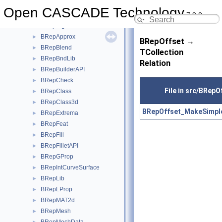
BRepAdaptor
►
Open CASCADE Technology
7.9.0
BRepAlgo
►
BRepAlgoAPI
►
BRepApprox
►
BRepOffset →
BRepBlend
►
TCollection
BRepBndLib
►
Relation
BRepBuilderAPI
►
BRepCheck
►
File in src/BRepO
BRepClass
►
BRepClass3d
►
BRepOffset_MakeSimple
BRepExtrema
►
BRepFeat
►
BRepFill
►
BRepFilletAPI
►
BRepGProp
►
BRepIntCurveSurface
►
BRepLib
►
BRepLProp
►
BRepMAT2d
►
BRepMesh
►